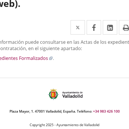
web).
Twitter
Enlace
Facebook
Enlace
Link
Enla
a
a
a
scripción
información puede consultarse en las Actas de los expedien
una
una
una
ontratación, en el siguiente apartado:
aplicación
aplicación
aplic
Enlace
edientes Formalizados
.
externa.
externa.
exte
a
una
aplicación
externa.
Plaza Mayor, 1. 47001 Valladolid, España. Teléfono:
+34 983 426 100
Copyright 2025 - Ayuntamiento de Valladolid