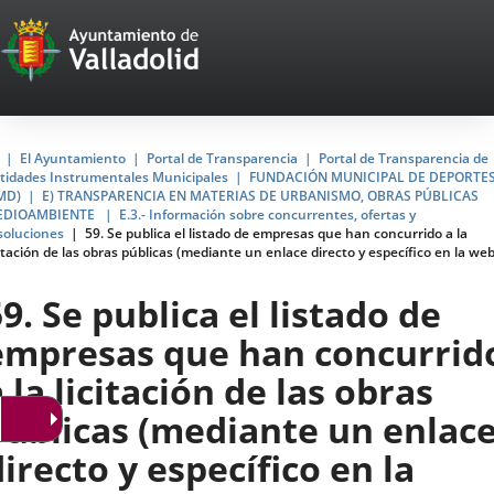
Portal
Saltar al contenido
Web
del
Ayuntamiento
Inicio
El Ayuntamiento
Portal de Transparencia
Portal de Transparencia de
tidades Instrumentales Municipales
FUNDACIÓN MUNICIPAL DE DEPORTE
de
MD)
E) TRANSPARENCIA EN MATERIAS DE URBANISMO, OBRAS PÚBLICAS
EDIOAMBIENTE
E.3.- Información sobre concurrentes, ofertas y
Valladolid
soluciones
59. Se publica el listado de empresas que han concurrido a la
citación de las obras públicas (mediante un enlace directo y específico en la web
9. Se publica el listado de
empresas que han concurrid
 la licitación de las obras
públicas (mediante un enlac
directo y específico en la