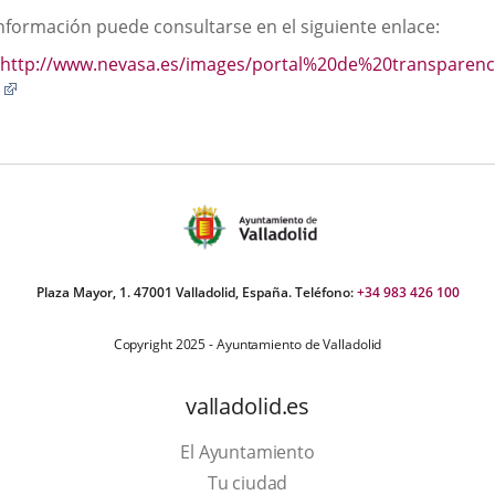
scripción
información puede consultarse en el siguiente enlace:
una
una
una
http://www.nevasa.es/images/portal%20de%20transparenc
aplicación
aplicación
aplic
Enlace
externa.
externa.
exte
a
una
aplicación
externa.
Plaza Mayor, 1. 47001 Valladolid, España. Teléfono:
+34 983 426 100
Copyright 2025 - Ayuntamiento de Valladolid
valladolid.es
El Ayuntamiento
Tu ciudad