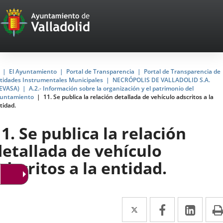
Portal
Saltar al contenido
Web
del
Ayuntamiento
Inicio
El Ayuntamiento
Portal de Transparencia
Portal de Transparencia de
tidades Instrumentales Municipales
NECRÓPOLIS DE VALLADOLID S.A.
de
EVASA)
A.2.- Información sobre la organización y el patrimonio del
untamiento
11. Se publica la relación detallada de vehículo adscritos a la
Valladolid
tidad.
1. Se publica la relación
detallada de vehículo
adscritos a la entidad.
Twitter
Enlace
Facebook
Enlace
Link
Enla
a
a
a