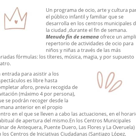
una
una
una
escripción
Un programa de ocio, arte y cultura pa
aplicación
aplicación
aplic
el público infantil y familiar que se
desarrolla en los centros municipales 
externa.
externa.
exte
la ciudad ,durante el fin de semana.
Menudo fin de semana
ofrece un ampl
repertorio de actividades de ocio para
niños y niñas a través de las más
riadas fórmulas: los títeres, música, magia, y por supuesto
atro.
 entrada para asistir a los
spectáculos es libre hasta
ompletar aforo, previa recogida de
nvitación (máximo 4 por persona),
ue se podrán recoger desde la
emana anterior en el propio
ntro en el que se lleven a cabo las actuaciones, en el horar
abitual de apertura del mismo.En los Centros Municipales
Pinar de Antequera, Puente Duero, Las Flores y La Overuela)
n los Centros de Iniciativas Ciudadanas (Santiago López,