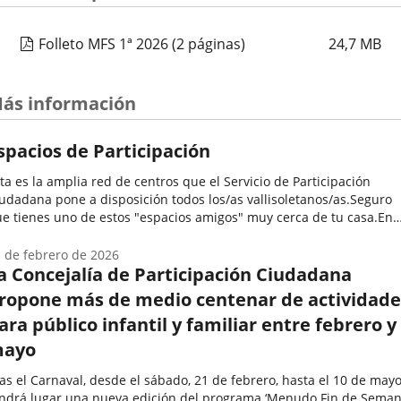
Folleto MFS 1ª 2026
(2 páginas)
24,7
MB
ás información
spacios de Participación
ta es la amplia red de centros que el Servicio de Participación
udadana pone a disposición todos los/as vallisoletanos/as.Seguro
e tienes uno de estos "espacios amigos" muy cerca de tu casa.En
los se desarrollan una enorme variedad de programas y
tividades...
 de febrero de 2026
a Concejalía de Participación Ciudadana
ropone más de medio centenar de actividade
ara público infantil y familiar entre febrero y
ayo
as el Carnaval, desde el sábado, 21 de febrero, hasta el 10 de mayo
ndrá lugar una nueva edición del programa ‘Menudo Fin de Semana