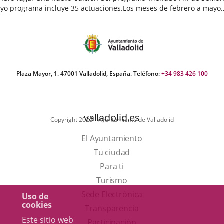
yo programa incluye 35 actuaciones.Los meses de febrero a mayo
egan cargados de actividades destinadas a público infantil...
echa
e
oticia
Plaza Mayor, 1. 47001 Valladolid, España. Teléfono:
+34 983 426 100
valladolid.es
Copyright 2025 - Ayuntamiento de Valladolid
El Ayuntamiento
Tu ciudad
Para ti
Este
Turismo
enlace
Enlace
Sede Electrónica
Uso de
cookies
se
a
Transparencia
Este sitio web
abrirá
una
Participación