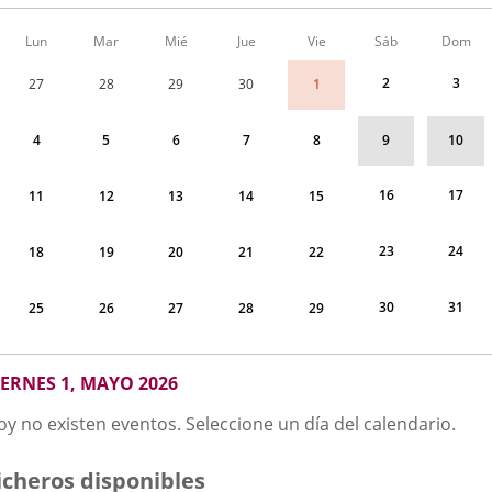
Calendario
Lun
Mar
Mié
Jue
Vie
Sáb
Dom
de
Menudo
2
3
1
27
28
29
30
fin
de
semana
9
10
4
5
6
7
8
correspondiente
a
mayo
16
17
11
12
13
14
15
2026
23
24
18
19
20
21
22
30
31
25
26
27
28
29
MAYO
IERNES 1, MAYO 2026
026
oy no existen eventos. Seleccione un día del calendario.
icheros disponibles