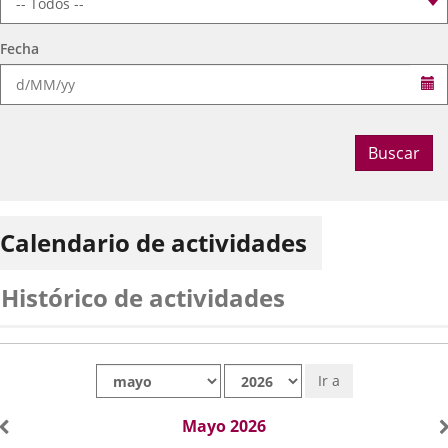
Fecha
Se
Buscar
Calendario de actividades
Histórico de actividades
Mes
Año
Ir a
Mayo 2026