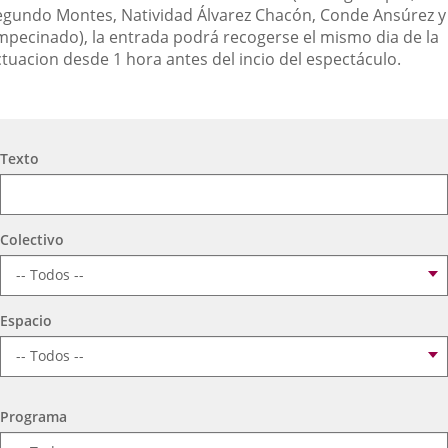
egundo Montes, Natividad Álvarez Chacón, Conde Ansúrez y
mpecinado), la entrada podrá recogerse el mismo dia de la
ctuacion desde 1 hora antes del incio del espectáculo.
Búsqueda
Texto
Colectivo
Espacio
Programa