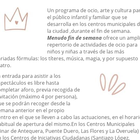
una
una
una
escripción
Un programa de ocio, arte y cultura pa
aplicación
aplicación
aplic
el público infantil y familiar que se
desarrolla en los centros municipales 
externa.
externa.
exte
la ciudad ,durante el fin de semana.
Menudo fin de semana
ofrece un ampl
repertorio de actividades de ocio para
niños y niñas a través de las más
riadas fórmulas: los títeres, música, magia, y por supuesto
atro.
 entrada para asistir a los
spectáculos es libre hasta
ompletar aforo, previa recogida de
nvitación (máximo 4 por persona),
ue se podrán recoger desde la
emana anterior en el propio
ntro en el que se lleven a cabo las actuaciones, en el horar
abitual de apertura del mismo.En los Centros Municipales
Pinar de Antequera, Puente Duero, Las Flores y La Overuela)
n los Centros de Iniciativas Ciudadanas (Santiago López,