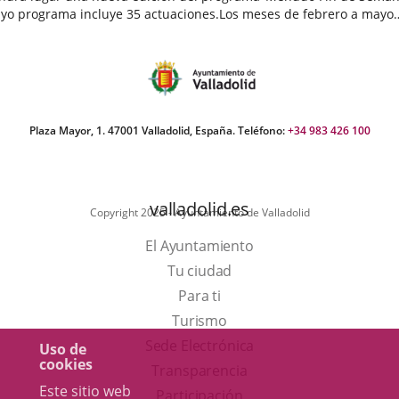
yo programa incluye 35 actuaciones.Los meses de febrero a mayo
egan cargados de actividades destinadas a público infantil...
echa
e
oticia
Plaza Mayor, 1. 47001 Valladolid, España. Teléfono:
+34 983 426 100
valladolid.es
Copyright 2025 - Ayuntamiento de Valladolid
El Ayuntamiento
Tu ciudad
Para ti
Este
Turismo
enlace
Enlace
Sede Electrónica
Uso de
cookies
se
a
Transparencia
Este sitio web
abrirá
una
Participación