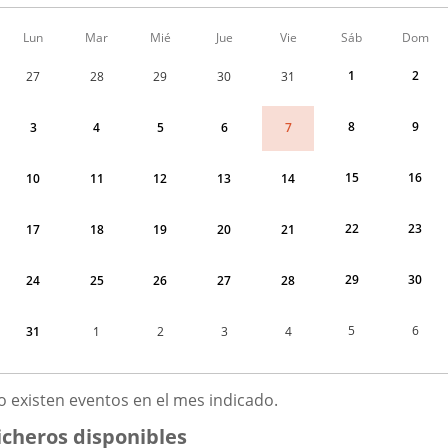
Calendario
Lun
Mar
Mié
Jue
Vie
Sáb
Dom
de
Menudo
1
2
27
28
29
30
31
fin
de
semana
8
9
7
3
4
5
6
correspondiente
a
agosto
15
16
10
11
12
13
14
2026
22
23
17
18
19
20
21
29
30
24
25
26
27
28
5
6
31
1
2
3
4
GOSTO
o existen eventos en el mes indicado.
026
icheros disponibles