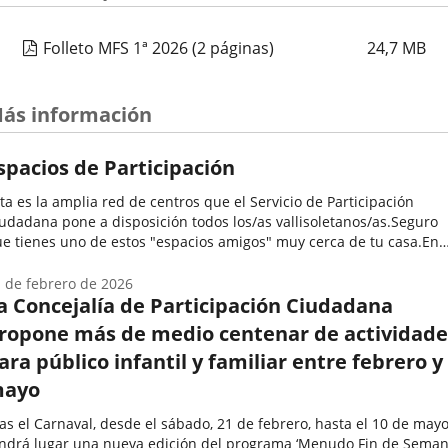
Folleto MFS 1ª 2026
(2 páginas)
24,7
MB
ás información
spacios de Participación
ta es la amplia red de centros que el Servicio de Participación
udadana pone a disposición todos los/as vallisoletanos/as.Seguro
e tienes uno de estos "espacios amigos" muy cerca de tu casa.En
los se desarrollan una enorme variedad de programas y
tividades...
 de febrero de 2026
a Concejalía de Participación Ciudadana
ropone más de medio centenar de actividade
ara público infantil y familiar entre febrero y
ayo
as el Carnaval, desde el sábado, 21 de febrero, hasta el 10 de mayo
ndrá lugar una nueva edición del programa ‘Menudo Fin de Semana