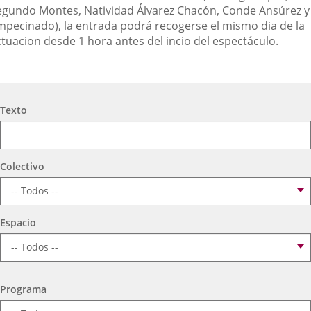
egundo Montes, Natividad Álvarez Chacón, Conde Ansúrez y
mpecinado), la entrada podrá recogerse el mismo dia de la
ctuacion desde 1 hora antes del incio del espectáculo.
Búsqueda
Texto
Colectivo
Espacio
Programa