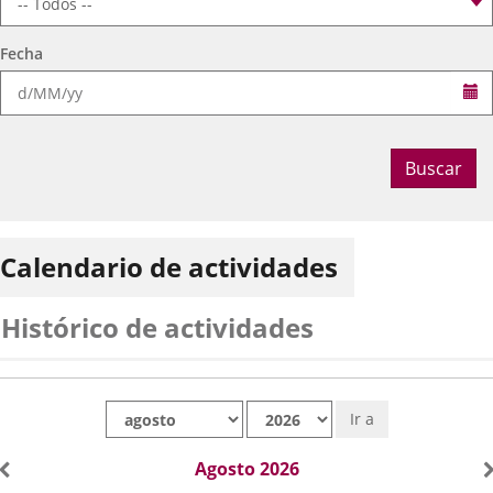
Fecha
Se
Buscar
Calendario de actividades
Histórico de actividades
Mes
Año
Ir a
Agosto 2026