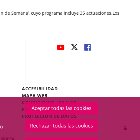
Fin de Semana’, cuyo programa incluye 35 actuaciones.Los
avaHeaderSocial
ENLACE
ENLACE
ENLACE
A
A
A
UNA
UNA
UNA
APLICACIÓN
APLICACIÓN
APLICACIÓN
EXTERNA.
EXTERNA.
EXTERNA.
Menú
ACCESIBILIDAD
Legal
MAPA WEB
Footer
CONDICIONES LEGALES
Aceptar todas las cookies
POLÍTICA DE COOKIES
PROTECCIÓN DE DATOS
Rechazar todas las cookies
o
Inicia
sesió