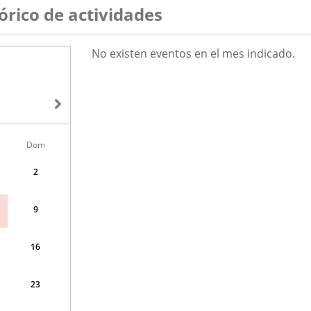
órico de actividades
AGOSTO
No existen eventos en el mes indicado.
2026
Dom
2
9
16
23