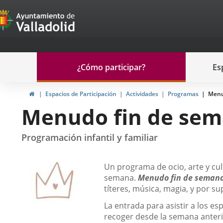
Portal
Saltar al contenido
de
Participación
Menu
¿Cómo participar?
Es
navegación
Participación
Inicio
Espacios de Participación
Actividades
Programas
Menu
Menudo fin de se
Programación infantil y familiar
Descripción
Un programa de ocio, arte y cult
semana.
Menudo fin de seman
títeres, música, magia, y por su
La entrada para asistir a los e
recoger desde la semana anterio