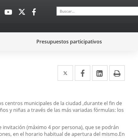
Buscar
Enlace
Enlace
Enlace
a
a
a
una
una
una
aplicación
aplicación
aplicación
Presupuestos participativos
externa.
externa.
externa.
Twitter
Enlace
Facebook
Enlace
LinkedIn
Enlace
Impr
a
a
a
una
una
una
aplicación
aplicación
aplicación
los centros municipales de la ciudad ,durante el fin de
ños y niñas a través de las más variadas fórmulas: los
externa.
externa.
externa.
 de invitación (máximo 4 por persona), que se podrán
iones, en el horario habitual de apertura del mismo.En