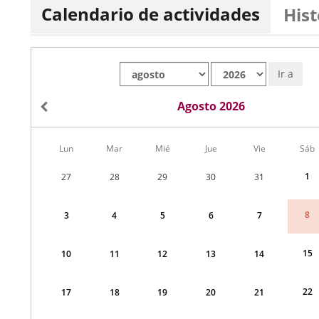
Calendario de actividades
Hist
Mes
Año
Ir a
Agosto 2026
Calendario
Lun
Mar
Mié
Jue
Vie
Sáb
de
Menudo
1
27
28
29
30
31
fin
de
semana
8
3
4
5
6
7
correspondiente
a
agosto
2026
15
10
11
12
13
14
22
17
18
19
20
21