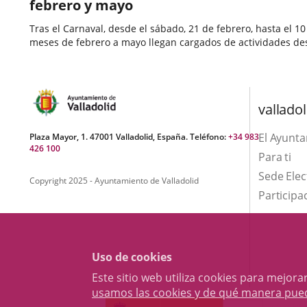
febrero y mayo
Tras el Carnaval, desde el sábado, 21 de febrero, hasta el
meses de febrero a mayo llegan cargados de actividades dest
Fecha
de
valladol
la
noticia
El Ayunt
Plaza Mayor, 1. 47001 Valladolid, España. Teléfono:
+34 983
426 100
Para ti
Sede Elec
Copyright 2025 - Ayuntamiento de Valladolid
Participa
Uso de cookies
Este sitio web utiliza cookies para mejo
usamos las cookies y de qué manera pue