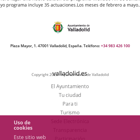
yo programa incluye 35 actuaciones.Los meses de febrero a mayo
egan cargados de actividades destinadas a público infantil...
echa
e
oticia
Plaza Mayor, 1. 47001 Valladolid, España. Teléfono:
+34 983 426 100
valladolid.es
Copyright 2025 - Ayuntamiento de Valladolid
El Ayuntamiento
Tu ciudad
Para ti
Este
Turismo
enlace
Enlace
Sede Electrónica
Uso de
cookies
se
a
Transparencia
Este sitio web
abrirá
una
Participación