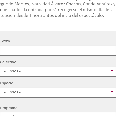
egundo Montes, Natividad Álvarez Chacón, Conde Ansúrez y
mpecinado), la entrada podrá recogerse el mismo dia de la
ctuacion desde 1 hora antes del incio del espectáculo.
Búsqueda
Texto
Colectivo
Espacio
Programa