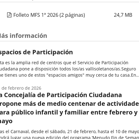
Folleto MFS 1ª 2026
(2 páginas)
24,7
MB
ás información
spacios de Participación
ta es la amplia red de centros que el Servicio de Participación
udadana pone a disposición todos los/as vallisoletanos/as.Seguro
e tienes uno de estos "espacios amigos" muy cerca de tu casa.En
los se desarrollan una enorme variedad de programas y
tividades...
 de febrero de 2026
a Concejalía de Participación Ciudadana
ropone más de medio centenar de actividade
ara público infantil y familiar entre febrero y
ayo
as el Carnaval, desde el sábado, 21 de febrero, hasta el 10 de mayo
ndrá lugar una nueva edición del programa ‘Menudo Fin de Semana