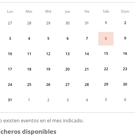
Calendario
Lun
Mar
Mié
Jue
Vie
Sáb
Dom
de
Menudo
1
2
27
28
29
30
31
fin
de
semana
9
8
3
4
5
6
7
correspondiente
a
agosto
15
16
10
11
12
13
14
2026
22
23
17
18
19
20
21
29
30
24
25
26
27
28
5
6
31
1
2
3
4
GOSTO
o existen eventos en el mes indicado.
026
icheros disponibles