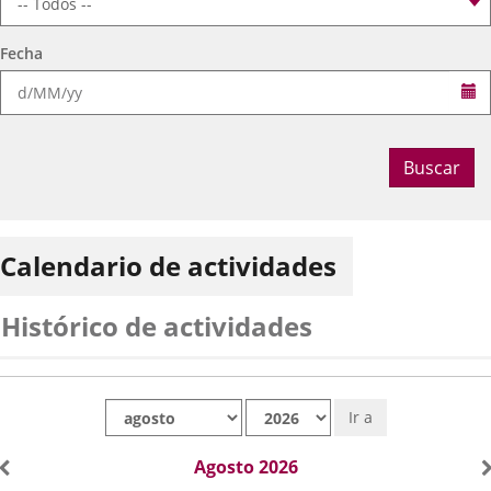
Fecha
Se
Buscar
Calendario de actividades
Histórico de actividades
Mes
Año
Ir a
Agosto 2026