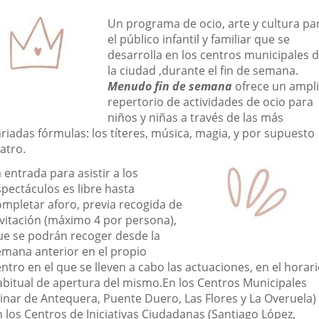
una
una
una
escripción
Un programa de ocio, arte y cultura pa
aplicación
aplicación
aplic
el público infantil y familiar que se
desarrolla en los centros municipales 
externa.
externa.
exte
la ciudad ,durante el fin de semana.
Menudo fin de semana
ofrece un ampl
repertorio de actividades de ocio para
niños y niñas a través de las más
riadas fórmulas: los títeres, música, magia, y por supuesto
atro.
 entrada para asistir a los
spectáculos es libre hasta
ompletar aforo, previa recogida de
nvitación (máximo 4 por persona),
ue se podrán recoger desde la
emana anterior en el propio
ntro en el que se lleven a cabo las actuaciones, en el horar
abitual de apertura del mismo.En los Centros Municipales
Pinar de Antequera, Puente Duero, Las Flores y La Overuela)
n los Centros de Iniciativas Ciudadanas (Santiago López,