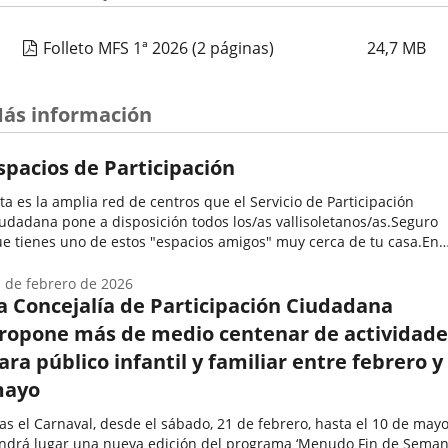
Folleto MFS 1ª 2026
(2 páginas)
24,7
MB
ás información
spacios de Participación
ta es la amplia red de centros que el Servicio de Participación
udadana pone a disposición todos los/as vallisoletanos/as.Seguro
e tienes uno de estos "espacios amigos" muy cerca de tu casa.En
los se desarrollan una enorme variedad de programas y
tividades...
 de febrero de 2026
a Concejalía de Participación Ciudadana
ropone más de medio centenar de actividade
ara público infantil y familiar entre febrero y
ayo
as el Carnaval, desde el sábado, 21 de febrero, hasta el 10 de mayo
ndrá lugar una nueva edición del programa ‘Menudo Fin de Semana