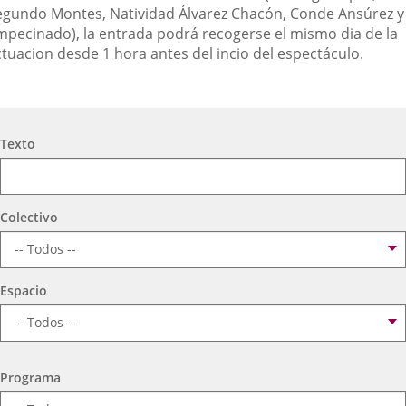
egundo Montes, Natividad Álvarez Chacón, Conde Ansúrez y
mpecinado), la entrada podrá recogerse el mismo dia de la
ctuacion desde 1 hora antes del incio del espectáculo.
Búsqueda
Texto
Colectivo
Espacio
Programa