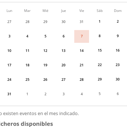
Calendario
Lun
Mar
Mié
Jue
Vie
Sáb
Dom
de
Menudo
1
2
27
28
29
30
31
fin
de
semana
8
9
7
3
4
5
6
correspondiente
a
agosto
15
16
10
11
12
13
14
2026
22
23
17
18
19
20
21
29
30
24
25
26
27
28
5
6
31
1
2
3
4
GOSTO
o existen eventos en el mes indicado.
026
icheros disponibles