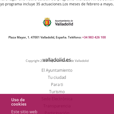
yo programa incluye 35 actuaciones.Los meses de febrero a mayo
egan cargados de actividades destinadas a público infantil...
echa
e
oticia
Plaza Mayor, 1. 47001 Valladolid, España. Teléfono:
+34 983 426 100
valladolid.es
Copyright 2025 - Ayuntamiento de Valladolid
El Ayuntamiento
Tu ciudad
Para ti
Este
Turismo
enlace
Enlace
Sede Electrónica
Uso de
cookies
se
a
Transparencia
Este sitio web
abrirá
una
Participación