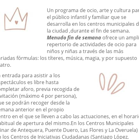
una
una
una
escripción
Un programa de ocio, arte y cultura pa
aplicación
aplicación
aplic
el público infantil y familiar que se
desarrolla en los centros municipales 
externa.
externa.
exte
la ciudad ,durante el fin de semana.
Menudo fin de semana
ofrece un ampl
repertorio de actividades de ocio para
niños y niñas a través de las más
riadas fórmulas: los títeres, música, magia, y por supuesto
atro.
 entrada para asistir a los
spectáculos es libre hasta
ompletar aforo, previa recogida de
nvitación (máximo 4 por persona),
ue se podrán recoger desde la
emana anterior en el propio
ntro en el que se lleven a cabo las actuaciones, en el horar
abitual de apertura del mismo.En los Centros Municipales
Pinar de Antequera, Puente Duero, Las Flores y La Overuela)
n los Centros de Iniciativas Ciudadanas (Santiago López,