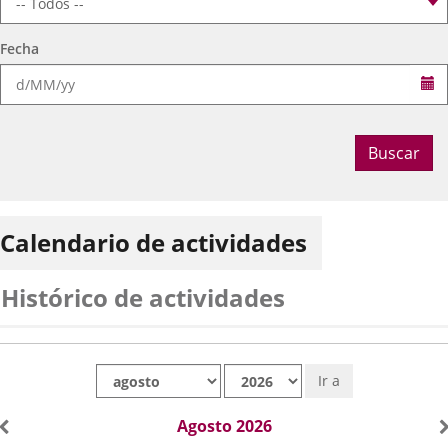
Fecha
Se
Buscar
Calendario de actividades
Histórico de actividades
Mes
Año
Ir a
Agosto 2026