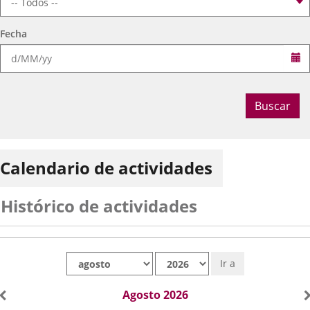
Fecha
Se
Buscar
Calendario de actividades
Histórico de actividades
Mes
Año
Ir a
Agosto 2026