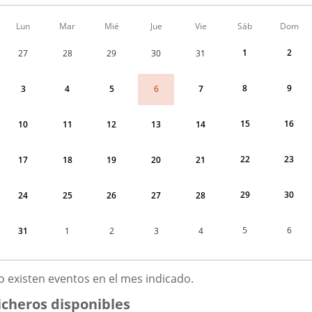
Calendario
Lun
Mar
Mié
Jue
Vie
Sáb
Dom
de
Menudo
1
2
27
28
29
30
31
fin
de
semana
8
9
6
3
4
5
7
correspondiente
a
agosto
15
16
10
11
12
13
14
2026
22
23
17
18
19
20
21
29
30
24
25
26
27
28
5
6
31
1
2
3
4
GOSTO
o existen eventos en el mes indicado.
026
icheros disponibles