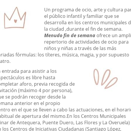
una
una
una
escripción
Un programa de ocio, arte y cultura pa
aplicación
aplicación
aplic
el público infantil y familiar que se
desarrolla en los centros municipales 
externa.
externa.
exte
la ciudad ,durante el fin de semana.
Menudo fin de semana
ofrece un ampl
repertorio de actividades de ocio para
niños y niñas a través de las más
riadas fórmulas: los títeres, música, magia, y por supuesto
atro.
 entrada para asistir a los
spectáculos es libre hasta
ompletar aforo, previa recogida de
nvitación (máximo 4 por persona),
ue se podrán recoger desde la
emana anterior en el propio
ntro en el que se lleven a cabo las actuaciones, en el horar
abitual de apertura del mismo.En los Centros Municipales
Pinar de Antequera, Puente Duero, Las Flores y La Overuela)
n los Centros de Iniciativas Ciudadanas (Santiago López,