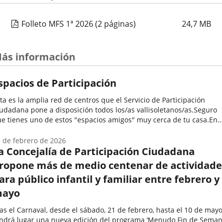
Folleto MFS 1ª 2026
(2 páginas)
24,7
MB
ás información
spacios de Participación
ta es la amplia red de centros que el Servicio de Participación
udadana pone a disposición todos los/as vallisoletanos/as.Seguro
e tienes uno de estos "espacios amigos" muy cerca de tu casa.En
los se desarrollan una enorme variedad de programas y
tividades...
 de febrero de 2026
a Concejalía de Participación Ciudadana
ropone más de medio centenar de actividade
ara público infantil y familiar entre febrero y
ayo
as el Carnaval, desde el sábado, 21 de febrero, hasta el 10 de mayo
ndrá lugar una nueva edición del programa ‘Menudo Fin de Semana