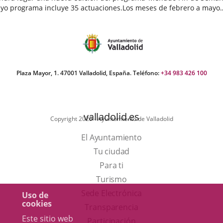
yo programa incluye 35 actuaciones.Los meses de febrero a mayo
egan cargados de actividades destinadas a público infantil...
echa
e
oticia
Plaza Mayor, 1. 47001 Valladolid, España. Teléfono:
+34 983 426 100
valladolid.es
Copyright 2025 - Ayuntamiento de Valladolid
El Ayuntamiento
Tu ciudad
Para ti
Este
Turismo
enlace
Enlace
Sede Electrónica
Uso de
cookies
se
a
Transparencia
Este sitio web
abrirá
una
Participación