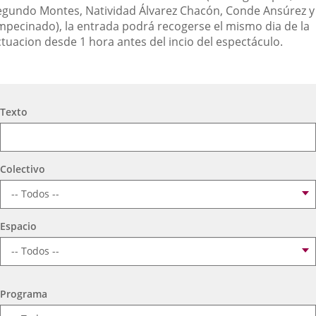
egundo Montes, Natividad Álvarez Chacón, Conde Ansúrez y
mpecinado), la entrada podrá recogerse el mismo dia de la
ctuacion desde 1 hora antes del incio del espectáculo.
Búsqueda
Texto
Colectivo
Espacio
Programa