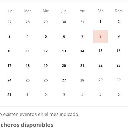
Calendario
Lun
Mar
Mié
Jue
Vie
Sáb
Dom
de
Menudo
1
2
27
28
29
30
31
fin
de
semana
9
8
3
4
5
6
7
correspondiente
a
agosto
15
16
10
11
12
13
14
2026
22
23
17
18
19
20
21
29
30
24
25
26
27
28
5
6
31
1
2
3
4
GOSTO
o existen eventos en el mes indicado.
026
icheros disponibles