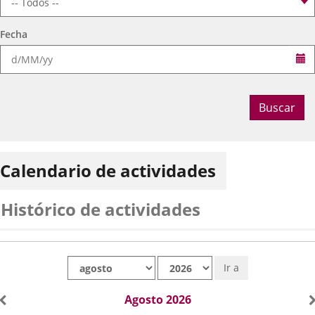
Fecha
Se
Buscar
Calendario de actividades
Histórico de actividades
Mes
Año
Ir a
Agosto 2026