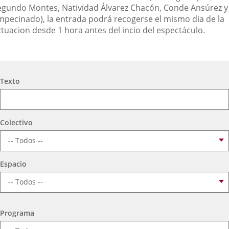
egundo Montes, Natividad Álvarez Chacón, Conde Ansúrez y
mpecinado), la entrada podrá recogerse el mismo dia de la
ctuacion desde 1 hora antes del incio del espectáculo.
Búsqueda
Texto
Colectivo
Espacio
Programa