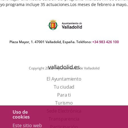
yo programa incluye 35 actuaciones.Los meses de febrero a mayo
egan cargados de actividades destinadas a público infantil...
echa
e
oticia
Plaza Mayor, 1. 47001 Valladolid, España. Teléfono:
+34 983 426 100
valladolid.es
Copyright 2025 - Ayuntamiento de Valladolid
El Ayuntamiento
Tu ciudad
Para ti
Este
Turismo
enlace
Enlace
Sede Electrónica
Uso de
cookies
se
a
Transparencia
Este sitio web
abrirá
una
Participación