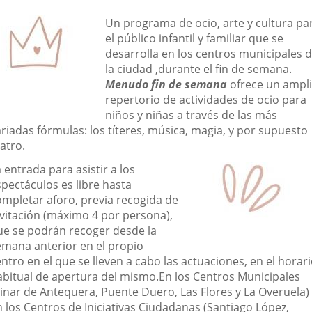
una
una
una
escripción
Un programa de ocio, arte y cultura pa
aplicación
aplicación
aplic
el público infantil y familiar que se
desarrolla en los centros municipales 
externa.
externa.
exte
la ciudad ,durante el fin de semana.
Menudo fin de semana
ofrece un ampl
repertorio de actividades de ocio para
niños y niñas a través de las más
riadas fórmulas: los títeres, música, magia, y por supuesto
atro.
 entrada para asistir a los
spectáculos es libre hasta
ompletar aforo, previa recogida de
nvitación (máximo 4 por persona),
ue se podrán recoger desde la
emana anterior en el propio
ntro en el que se lleven a cabo las actuaciones, en el horar
abitual de apertura del mismo.En los Centros Municipales
Pinar de Antequera, Puente Duero, Las Flores y La Overuela)
n los Centros de Iniciativas Ciudadanas (Santiago López,