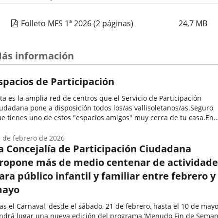
Folleto MFS 1ª 2026
(2 páginas)
24,7
MB
ás información
spacios de Participación
ta es la amplia red de centros que el Servicio de Participación
udadana pone a disposición todos los/as vallisoletanos/as.Seguro
e tienes uno de estos "espacios amigos" muy cerca de tu casa.En
los se desarrollan una enorme variedad de programas y
tividades...
 de febrero de 2026
a Concejalía de Participación Ciudadana
ropone más de medio centenar de actividade
ara público infantil y familiar entre febrero y
ayo
as el Carnaval, desde el sábado, 21 de febrero, hasta el 10 de mayo
ndrá lugar una nueva edición del programa ‘Menudo Fin de Semana