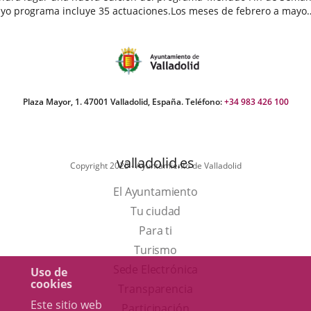
yo programa incluye 35 actuaciones.Los meses de febrero a mayo
egan cargados de actividades destinadas a público infantil...
echa
e
oticia
Plaza Mayor, 1. 47001 Valladolid, España. Teléfono:
+34 983 426 100
valladolid.es
Copyright 2025 - Ayuntamiento de Valladolid
El Ayuntamiento
Tu ciudad
Para ti
Este
Turismo
enlace
Enlace
Sede Electrónica
Uso de
cookies
se
a
Transparencia
Este sitio web
abrirá
una
Participación