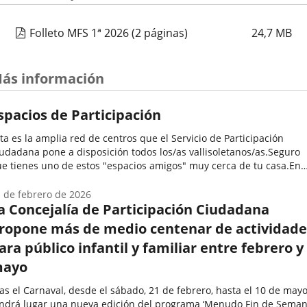
Folleto MFS 1ª 2026
(2 páginas)
24,7
MB
ás información
spacios de Participación
ta es la amplia red de centros que el Servicio de Participación
udadana pone a disposición todos los/as vallisoletanos/as.Seguro
e tienes uno de estos "espacios amigos" muy cerca de tu casa.En
los se desarrollan una enorme variedad de programas y
tividades...
 de febrero de 2026
a Concejalía de Participación Ciudadana
ropone más de medio centenar de actividade
ara público infantil y familiar entre febrero y
ayo
as el Carnaval, desde el sábado, 21 de febrero, hasta el 10 de mayo
ndrá lugar una nueva edición del programa ‘Menudo Fin de Semana