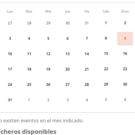
Calendario
Lun
Mar
Mié
Jue
Vie
Sáb
Dom
de
Menudo
1
2
27
28
29
30
31
fin
de
semana
8
9
3
4
5
6
7
correspondiente
a
agosto
15
16
10
11
12
13
14
2026
22
23
17
18
19
20
21
29
30
24
25
26
27
28
5
6
31
1
2
3
4
GOSTO
o existen eventos en el mes indicado.
026
icheros disponibles