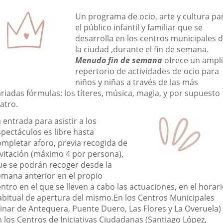
una
una
una
escripción
Un programa de ocio, arte y cultura pa
aplicación
aplicación
aplic
el público infantil y familiar que se
desarrolla en los centros municipales 
externa.
externa.
exte
la ciudad ,durante el fin de semana.
Menudo fin de semana
ofrece un ampl
repertorio de actividades de ocio para
niños y niñas a través de las más
riadas fórmulas: los títeres, música, magia, y por supuesto
atro.
 entrada para asistir a los
spectáculos es libre hasta
ompletar aforo, previa recogida de
nvitación (máximo 4 por persona),
ue se podrán recoger desde la
emana anterior en el propio
ntro en el que se lleven a cabo las actuaciones, en el horar
abitual de apertura del mismo.En los Centros Municipales
Pinar de Antequera, Puente Duero, Las Flores y La Overuela)
n los Centros de Iniciativas Ciudadanas (Santiago López,