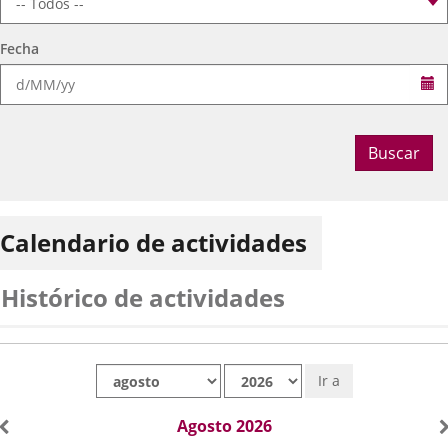
Fecha
Se
Buscar
Calendario de actividades
Histórico de actividades
Mes
Año
Ir a
Agosto 2026