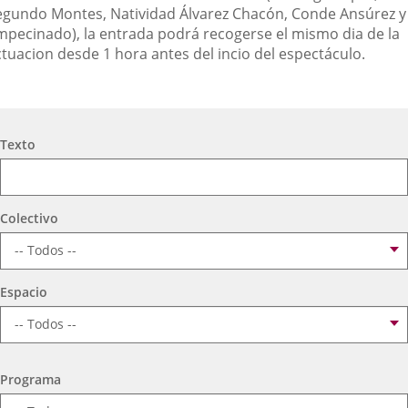
egundo Montes, Natividad Álvarez Chacón, Conde Ansúrez y
mpecinado), la entrada podrá recogerse el mismo dia de la
ctuacion desde 1 hora antes del incio del espectáculo.
Búsqueda
Texto
Colectivo
Espacio
Programa