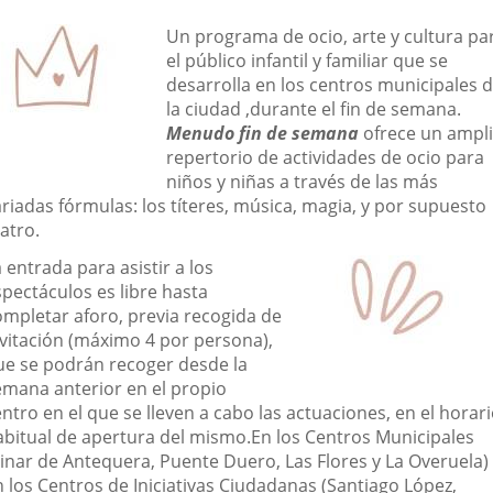
una
una
una
escripción
Un programa de ocio, arte y cultura pa
aplicación
aplicación
aplic
el público infantil y familiar que se
desarrolla en los centros municipales 
externa.
externa.
exte
la ciudad ,durante el fin de semana.
Menudo fin de semana
ofrece un ampl
repertorio de actividades de ocio para
niños y niñas a través de las más
riadas fórmulas: los títeres, música, magia, y por supuesto
atro.
 entrada para asistir a los
spectáculos es libre hasta
ompletar aforo, previa recogida de
nvitación (máximo 4 por persona),
ue se podrán recoger desde la
emana anterior en el propio
ntro en el que se lleven a cabo las actuaciones, en el horar
abitual de apertura del mismo.En los Centros Municipales
Pinar de Antequera, Puente Duero, Las Flores y La Overuela)
n los Centros de Iniciativas Ciudadanas (Santiago López,