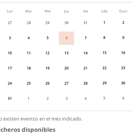
Calendario
Lun
Mar
Mié
Jue
Vie
Sáb
Dom
de
Menudo
1
2
27
28
29
30
31
fin
de
semana
8
9
6
3
4
5
7
correspondiente
a
agosto
15
16
10
11
12
13
14
2026
22
23
17
18
19
20
21
29
30
24
25
26
27
28
5
6
31
1
2
3
4
GOSTO
o existen eventos en el mes indicado.
026
icheros disponibles