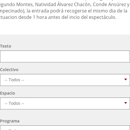
egundo Montes, Natividad Álvarez Chacón, Conde Ansúrez y
mpecinado), la entrada podrá recogerse el mismo dia de la
ctuacion desde 1 hora antes del incio del espectáculo.
Búsqueda
Texto
Colectivo
Espacio
Programa