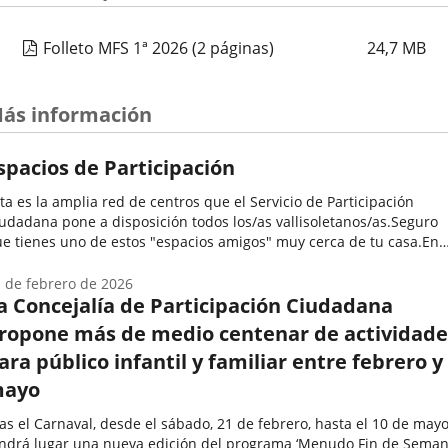
Folleto MFS 1ª 2026
(2 páginas)
24,7
MB
ás información
spacios de Participación
ta es la amplia red de centros que el Servicio de Participación
udadana pone a disposición todos los/as vallisoletanos/as.Seguro
e tienes uno de estos "espacios amigos" muy cerca de tu casa.En
los se desarrollan una enorme variedad de programas y
tividades...
 de febrero de 2026
a Concejalía de Participación Ciudadana
ropone más de medio centenar de actividade
ara público infantil y familiar entre febrero y
ayo
as el Carnaval, desde el sábado, 21 de febrero, hasta el 10 de mayo
ndrá lugar una nueva edición del programa ‘Menudo Fin de Semana