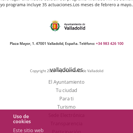
yo programa incluye 35 actuaciones.Los meses de febrero a mayo
egan cargados de actividades destinadas a público infantil...
echa
e
oticia
Plaza Mayor, 1. 47001 Valladolid, España. Teléfono:
+34 983 426 100
valladolid.es
Copyright 2025 - Ayuntamiento de Valladolid
El Ayuntamiento
Tu ciudad
Para ti
Este
Turismo
enlace
Enlace
Sede Electrónica
Uso de
cookies
se
a
Transparencia
Este sitio web
abrirá
una
Participación