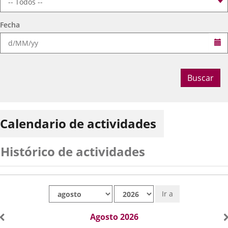
Fecha
Se
Buscar
Calendario de actividades
Histórico de actividades
Mes
Año
Ir a
Agosto 2026