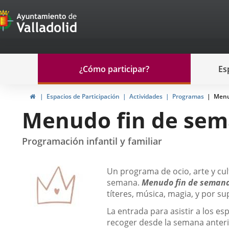
Portal
Saltar al contenido
de
Participación
Menu
¿Cómo participar?
Es
navegación
Participación
Inicio
Espacios de Participación
Actividades
Programas
Menu
Menudo fin de se
Programación infantil y familiar
Descripción
Un programa de ocio, arte y cult
semana.
Menudo fin de seman
títeres, música, magia, y por su
La entrada para asistir a los e
recoger desde la semana anterio