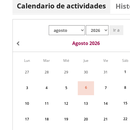
Calendario de actividades
Hist
Mes
Año
Ir a
Agosto 2026
Calendario
Lun
Mar
Mié
Jue
Vie
Sáb
de
Menudo
1
27
28
29
30
31
fin
de
semana
8
6
3
4
5
7
correspondiente
a
agosto
2026
15
10
11
12
13
14
22
17
18
19
20
21