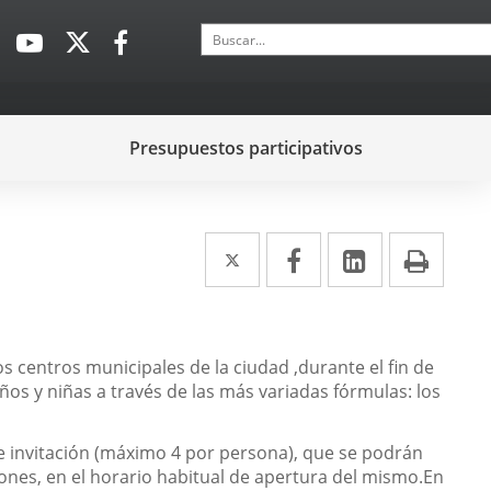
Buscar
Enlace
Enlace
Enlace
a
a
a
una
una
una
aplicación
aplicación
aplicación
Presupuestos participativos
externa.
externa.
externa.
Twitter
Enlace
Facebook
Enlace
LinkedIn
Enlace
Impr
a
a
a
una
una
una
aplicación
aplicación
aplicación
los centros municipales de la ciudad ,durante el fin de
ños y niñas a través de las más variadas fórmulas: los
externa.
externa.
externa.
 de invitación (máximo 4 por persona), que se podrán
iones, en el horario habitual de apertura del mismo.En