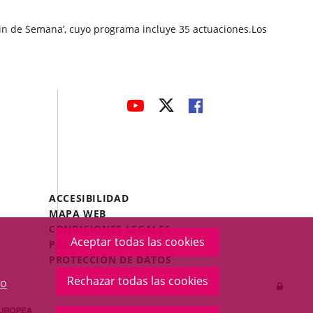
Fin de Semana’, cuyo programa incluye 35 actuaciones.Los
avaHeaderSocial
ENLACE
ENLACE
ENLACE
A
A
A
UNA
UNA
UNA
APLICACIÓN
APLICACIÓN
APLICACIÓN
EXTERNA.
EXTERNA.
EXTERNA.
Menú
ACCESIBILIDAD
Legal
MAPA WEB
Footer
CONDICIONES LEGALES
Aceptar todas las cookies
POLÍTICA DE COOKIES
PROTECCIÓN DE DATOS
Rechazar todas las cookies
o
Inicia
sesió