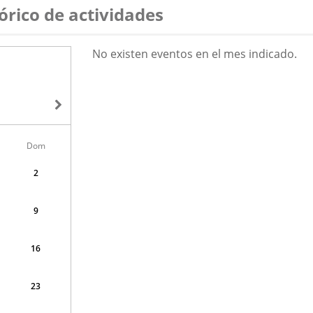
órico de actividades
AGOSTO
No existen eventos en el mes indicado.
2026
Dom
2
9
16
23