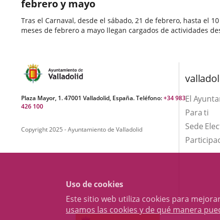
febrero y mayo
Tras el Carnaval, desde el sábado, 21 de febrero, hasta el
meses de febrero a mayo llegan cargados de actividades dest
Fecha
de
valladol
la
noticia
El Ayunt
Plaza Mayor, 1. 47001 Valladolid, España. Teléfono:
+34 983
426 100
Para ti
Sede Elec
Copyright 2025 - Ayuntamiento de Valladolid
Participa
Uso de cookies
Este sitio web utiliza cookies para mejo
usamos las cookies y de qué manera pue