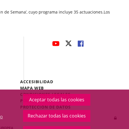
Fin de Semana’, cuyo programa incluye 35 actuaciones.Los
avaHeaderSocial
ENLACE
ENLACE
ENLACE
A
A
A
UNA
UNA
UNA
APLICACIÓN
APLICACIÓN
APLICACIÓN
EXTERNA.
EXTERNA.
EXTERNA.
Menú
ACCESIBILIDAD
Legal
MAPA WEB
Footer
CONDICIONES LEGALES
Aceptar todas las cookies
POLÍTICA DE COOKIES
PROTECCIÓN DE DATOS
Rechazar todas las cookies
o
Inicia
sesió