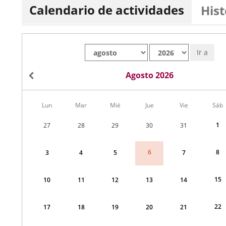
Calendario de actividades
Hist
Mes
Año
Ir a
Agosto 2026
Calendario
Lun
Mar
Mié
Jue
Vie
Sáb
de
Menudo
1
27
28
29
30
31
fin
de
semana
8
6
3
4
5
7
correspondiente
a
agosto
2026
15
10
11
12
13
14
22
17
18
19
20
21