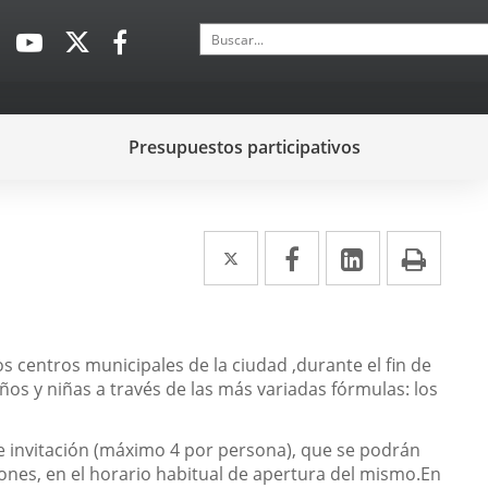
Buscar
Enlace
Enlace
Enlace
a
a
a
una
una
una
aplicación
aplicación
aplicación
Presupuestos participativos
externa.
externa.
externa.
Twitter
Enlace
Facebook
Enlace
LinkedIn
Enlace
Impr
a
a
a
una
una
una
aplicación
aplicación
aplicación
los centros municipales de la ciudad ,durante el fin de
ños y niñas a través de las más variadas fórmulas: los
externa.
externa.
externa.
 de invitación (máximo 4 por persona), que se podrán
iones, en el horario habitual de apertura del mismo.En