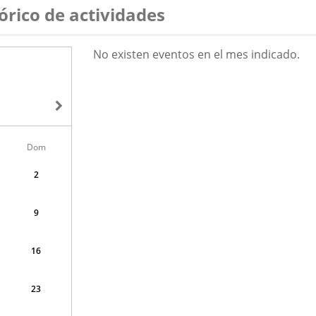
órico de actividades
AGOSTO
No existen eventos en el mes indicado.
2026
Dom
2
9
16
23