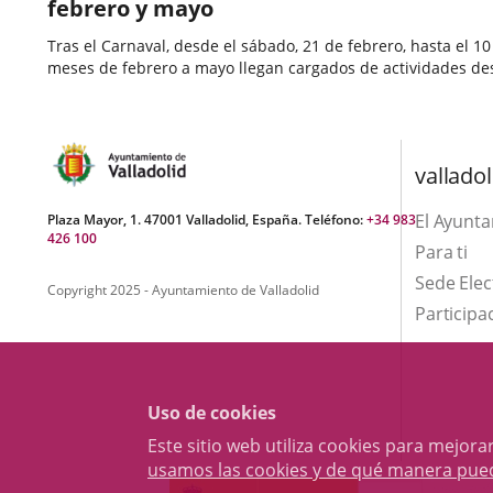
febrero y mayo
Tras el Carnaval, desde el sábado, 21 de febrero, hasta el
meses de febrero a mayo llegan cargados de actividades dest
Fecha
de
valladol
la
noticia
El Ayunt
Plaza Mayor, 1. 47001 Valladolid, España. Teléfono:
+34 983
426 100
Para ti
Sede Elec
Copyright 2025 - Ayuntamiento de Valladolid
Participa
Uso de cookies
Este sitio web utiliza cookies para mejo
usamos las cookies y de qué manera pue