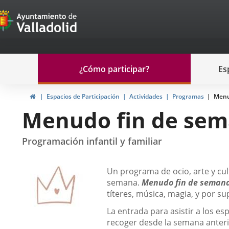
Portal
Saltar al contenido
de
Participación
Menu
¿Cómo participar?
Es
navegación
Participación
Inicio
Espacios de Participación
Actividades
Programas
Menu
Menudo fin de se
Programación infantil y familiar
Descripción
Un programa de ocio, arte y cult
semana.
Menudo fin de seman
títeres, música, magia, y por su
La entrada para asistir a los e
recoger desde la semana anterio