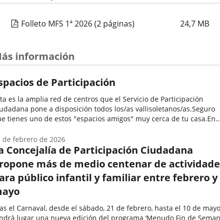
Folleto MFS 1ª 2026
(2 páginas)
24,7
MB
ás información
spacios de Participación
ta es la amplia red de centros que el Servicio de Participación
udadana pone a disposición todos los/as vallisoletanos/as.Seguro
e tienes uno de estos "espacios amigos" muy cerca de tu casa.En
los se desarrollan una enorme variedad de programas y
tividades...
 de febrero de 2026
a Concejalía de Participación Ciudadana
ropone más de medio centenar de actividade
ara público infantil y familiar entre febrero y
ayo
as el Carnaval, desde el sábado, 21 de febrero, hasta el 10 de mayo
ndrá lugar una nueva edición del programa ‘Menudo Fin de Semana