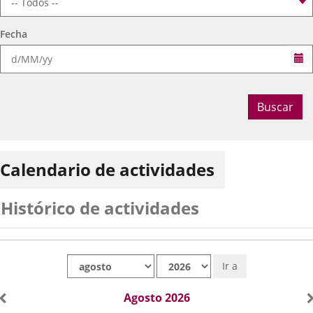
Fecha
Se
Buscar
Calendario de actividades
Histórico de actividades
Mes
Año
Ir a
Agosto 2026