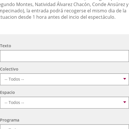
egundo Montes, Natividad Álvarez Chacón, Conde Ansúrez y
mpecinado), la entrada podrá recogerse el mismo dia de la
ctuacion desde 1 hora antes del incio del espectáculo.
Búsqueda
Texto
Colectivo
Espacio
Programa