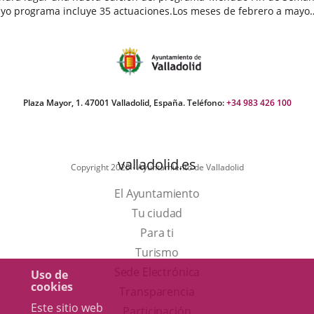
yo programa incluye 35 actuaciones.Los meses de febrero a mayo
egan cargados de actividades destinadas a público infantil...
echa
e
oticia
Plaza Mayor, 1. 47001 Valladolid, España. Teléfono:
+34 983 426 100
valladolid.es
Copyright 2025 - Ayuntamiento de Valladolid
El Ayuntamiento
Tu ciudad
Para ti
Este
Turismo
enlace
Enlace
Sede Electrónica
Uso de
cookies
se
a
Transparencia
Este sitio web
abrirá
una
Participación