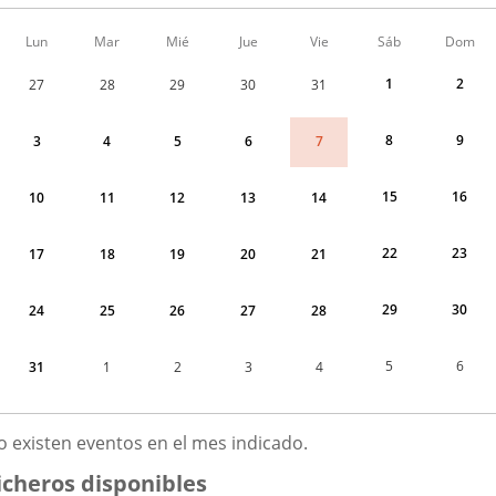
Calendario
Lun
Mar
Mié
Jue
Vie
Sáb
Dom
de
Menudo
1
2
27
28
29
30
31
fin
de
semana
8
9
7
3
4
5
6
correspondiente
a
agosto
15
16
10
11
12
13
14
2026
22
23
17
18
19
20
21
29
30
24
25
26
27
28
5
6
31
1
2
3
4
GOSTO
o existen eventos en el mes indicado.
026
icheros disponibles