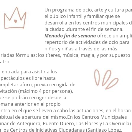
una
una
una
escripción
Un programa de ocio, arte y cultura pa
aplicación
aplicación
aplic
el público infantil y familiar que se
desarrolla en los centros municipales 
externa.
externa.
exte
la ciudad ,durante el fin de semana.
Menudo fin de semana
ofrece un ampl
repertorio de actividades de ocio para
niños y niñas a través de las más
riadas fórmulas: los títeres, música, magia, y por supuesto
atro.
 entrada para asistir a los
spectáculos es libre hasta
ompletar aforo, previa recogida de
nvitación (máximo 4 por persona),
ue se podrán recoger desde la
emana anterior en el propio
ntro en el que se lleven a cabo las actuaciones, en el horar
abitual de apertura del mismo.En los Centros Municipales
Pinar de Antequera, Puente Duero, Las Flores y La Overuela)
n los Centros de Iniciativas Ciudadanas (Santiago López,