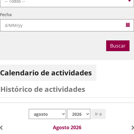
Fecha
Se
Buscar
Calendario de actividades
Histórico de actividades
Mes
Año
Ir a
Agosto 2026