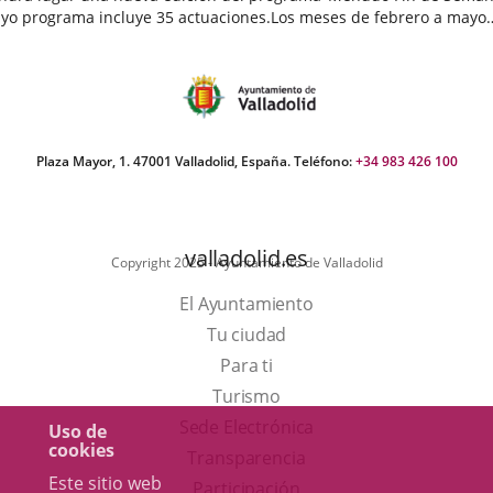
yo programa incluye 35 actuaciones.Los meses de febrero a mayo
egan cargados de actividades destinadas a público infantil...
echa
e
oticia
Plaza Mayor, 1. 47001 Valladolid, España. Teléfono:
+34 983 426 100
valladolid.es
Copyright 2025 - Ayuntamiento de Valladolid
El Ayuntamiento
Tu ciudad
Para ti
Este
Turismo
enlace
Enlace
Sede Electrónica
Uso de
cookies
se
a
Transparencia
Este sitio web
abrirá
una
Participación