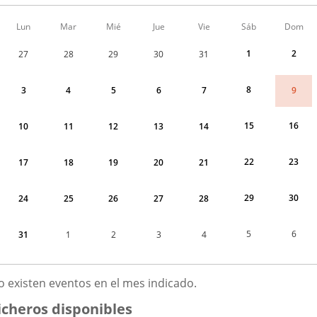
Calendario
Lun
Mar
Mié
Jue
Vie
Sáb
Dom
de
Menudo
1
2
27
28
29
30
31
fin
de
semana
8
9
3
4
5
6
7
correspondiente
a
agosto
15
16
10
11
12
13
14
2026
22
23
17
18
19
20
21
29
30
24
25
26
27
28
5
6
31
1
2
3
4
GOSTO
o existen eventos en el mes indicado.
026
icheros disponibles