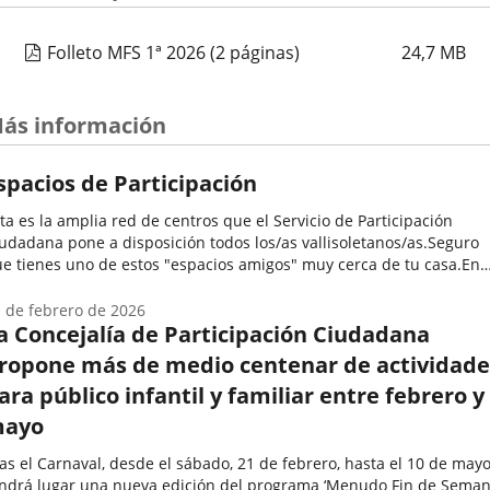
Folleto MFS 1ª 2026
(2 páginas)
24,7
MB
ás información
spacios de Participación
ta es la amplia red de centros que el Servicio de Participación
udadana pone a disposición todos los/as vallisoletanos/as.Seguro
e tienes uno de estos "espacios amigos" muy cerca de tu casa.En
los se desarrollan una enorme variedad de programas y
tividades...
 de febrero de 2026
a Concejalía de Participación Ciudadana
ropone más de medio centenar de actividade
ara público infantil y familiar entre febrero y
ayo
as el Carnaval, desde el sábado, 21 de febrero, hasta el 10 de mayo
ndrá lugar una nueva edición del programa ‘Menudo Fin de Semana