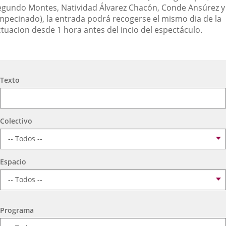
egundo Montes, Natividad Álvarez Chacón, Conde Ansúrez y
mpecinado), la entrada podrá recogerse el mismo dia de la
ctuacion desde 1 hora antes del incio del espectáculo.
Búsqueda
Texto
Colectivo
Espacio
Programa