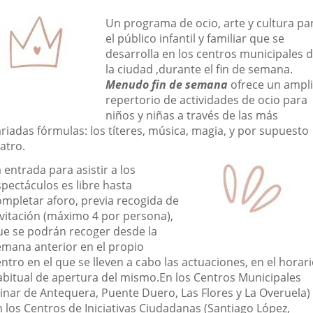
una
una
una
escripción
Un programa de ocio, arte y cultura pa
aplicación
aplicación
aplic
el público infantil y familiar que se
desarrolla en los centros municipales 
externa.
externa.
exte
la ciudad ,durante el fin de semana.
Menudo fin de semana
ofrece un ampl
repertorio de actividades de ocio para
niños y niñas a través de las más
riadas fórmulas: los títeres, música, magia, y por supuesto
atro.
 entrada para asistir a los
spectáculos es libre hasta
ompletar aforo, previa recogida de
nvitación (máximo 4 por persona),
ue se podrán recoger desde la
emana anterior en el propio
ntro en el que se lleven a cabo las actuaciones, en el horar
abitual de apertura del mismo.En los Centros Municipales
Pinar de Antequera, Puente Duero, Las Flores y La Overuela)
n los Centros de Iniciativas Ciudadanas (Santiago López,