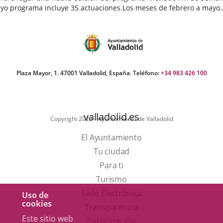
yo programa incluye 35 actuaciones.Los meses de febrero a mayo
egan cargados de actividades destinadas a público infantil...
echa
e
oticia
Plaza Mayor, 1. 47001 Valladolid, España. Teléfono:
+34 983 426 100
valladolid.es
Copyright 2025 - Ayuntamiento de Valladolid
El Ayuntamiento
Tu ciudad
Para ti
Este
Turismo
enlace
Enlace
Sede Electrónica
Uso de
cookies
se
a
Transparencia
Este sitio web
abrirá
una
Participación