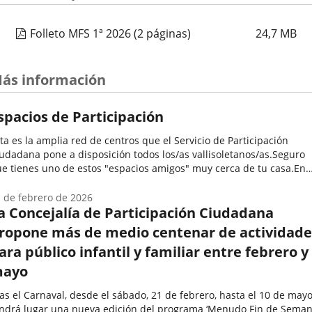
Folleto MFS 1ª 2026
(2 páginas)
24,7
MB
ás información
spacios de Participación
ta es la amplia red de centros que el Servicio de Participación
udadana pone a disposición todos los/as vallisoletanos/as.Seguro
e tienes uno de estos "espacios amigos" muy cerca de tu casa.En
los se desarrollan una enorme variedad de programas y
tividades...
 de febrero de 2026
a Concejalía de Participación Ciudadana
ropone más de medio centenar de actividade
ara público infantil y familiar entre febrero y
ayo
as el Carnaval, desde el sábado, 21 de febrero, hasta el 10 de mayo
ndrá lugar una nueva edición del programa ‘Menudo Fin de Semana