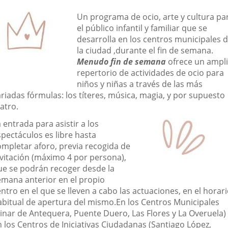
una
una
una
escripción
Un programa de ocio, arte y cultura pa
aplicación
aplicación
aplic
el público infantil y familiar que se
desarrolla en los centros municipales 
externa.
externa.
exte
la ciudad ,durante el fin de semana.
Menudo fin de semana
ofrece un ampl
repertorio de actividades de ocio para
niños y niñas a través de las más
riadas fórmulas: los títeres, música, magia, y por supuesto
atro.
 entrada para asistir a los
spectáculos es libre hasta
ompletar aforo, previa recogida de
nvitación (máximo 4 por persona),
ue se podrán recoger desde la
emana anterior en el propio
ntro en el que se lleven a cabo las actuaciones, en el horar
abitual de apertura del mismo.En los Centros Municipales
Pinar de Antequera, Puente Duero, Las Flores y La Overuela)
n los Centros de Iniciativas Ciudadanas (Santiago López,