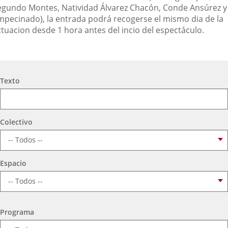
egundo Montes, Natividad Álvarez Chacón, Conde Ansúrez y
mpecinado), la entrada podrá recogerse el mismo dia de la
ctuacion desde 1 hora antes del incio del espectáculo.
Búsqueda
Texto
Colectivo
Espacio
Programa