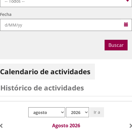
Fecha
Se
Buscar
Calendario de actividades
Histórico de actividades
Mes
Año
Ir a
Agosto 2026