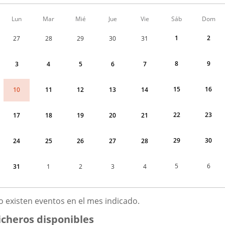
Calendario
Lun
Mar
Mié
Jue
Vie
Sáb
Dom
de
Menudo
1
2
27
28
29
30
31
fin
de
semana
8
9
3
4
5
6
7
correspondiente
a
agosto
15
16
10
11
12
13
14
2026
22
23
17
18
19
20
21
29
30
24
25
26
27
28
5
6
31
1
2
3
4
GOSTO
o existen eventos en el mes indicado.
026
icheros disponibles