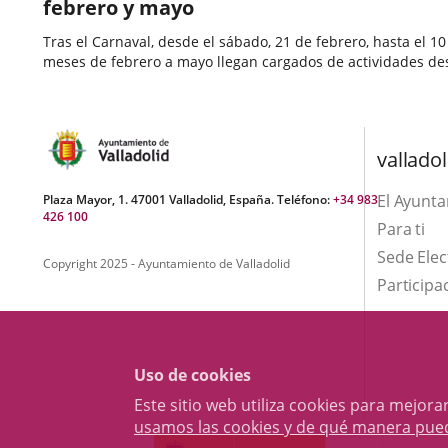
febrero y mayo
Tras el Carnaval, desde el sábado, 21 de febrero, hasta el
meses de febrero a mayo llegan cargados de actividades dest
Fecha
de
valladol
la
noticia
El Ayunt
Plaza Mayor, 1. 47001 Valladolid, España. Teléfono:
+34 983
426 100
Para ti
Sede Elec
Copyright 2025 - Ayuntamiento de Valladolid
Participa
Uso de cookies
Este sitio web utiliza cookies para mejo
usamos las cookies y de qué manera pue