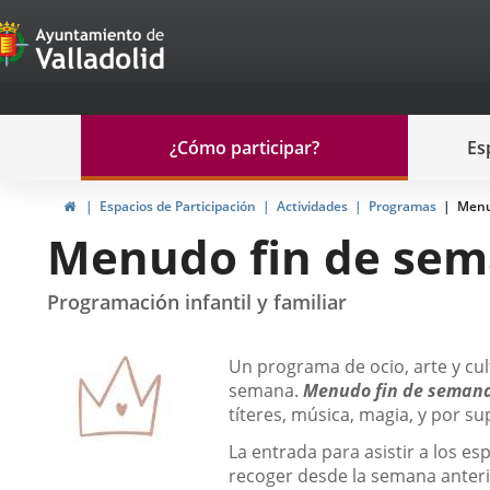
Portal
Saltar al contenido
de
Participación
Menu
¿Cómo participar?
Es
navegación
Participación
Inicio
Espacios de Participación
Actividades
Programas
Menu
Menudo fin de se
Programación infantil y familiar
Descripción
Un programa de ocio, arte y cult
semana.
Menudo fin de seman
títeres, música, magia, y por su
La entrada para asistir a los e
recoger desde la semana anterio