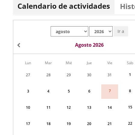
Calendario de actividades
Hist
Mes
Año
Ir a
Agosto 2026
Calendario
Lun
Mar
Mié
Jue
Vie
Sáb
de
Menudo
1
27
28
29
30
31
fin
de
semana
8
7
3
4
5
6
correspondiente
a
agosto
2026
15
10
11
12
13
14
22
17
18
19
20
21