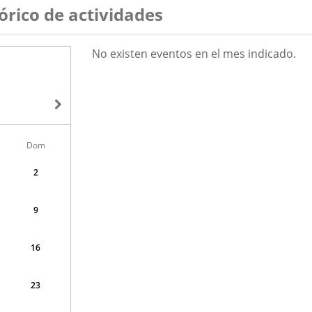
órico de actividades
AGOSTO
No existen eventos en el mes indicado.
2026
Dom
2
9
16
23