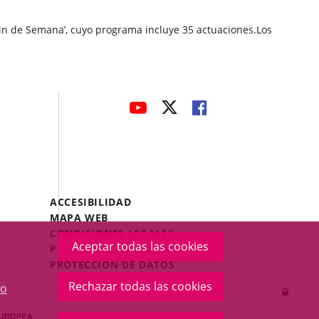
Fin de Semana’, cuyo programa incluye 35 actuaciones.Los
avaHeaderSocial
ENLACE
ENLACE
ENLACE
A
A
A
UNA
UNA
UNA
APLICACIÓN
APLICACIÓN
APLICACIÓN
EXTERNA.
EXTERNA.
EXTERNA.
Menú
ACCESIBILIDAD
Legal
MAPA WEB
Footer
CONDICIONES LEGALES
Aceptar todas las cookies
POLÍTICA DE COOKIES
PROTECCIÓN DE DATOS
Rechazar todas las cookies
o
Inicia
sesió