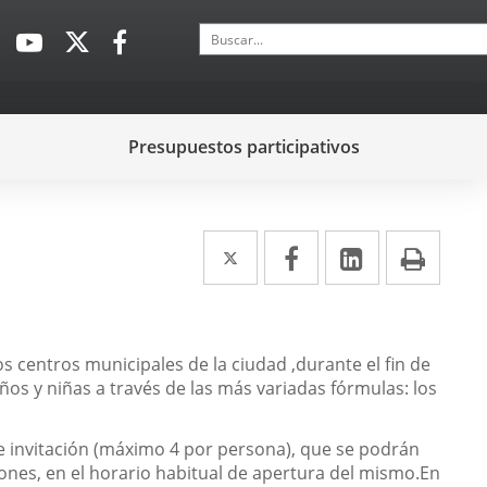
Buscar
Enlace
Enlace
Enlace
a
a
a
una
una
una
aplicación
aplicación
aplicación
Presupuestos participativos
externa.
externa.
externa.
Twitter
Enlace
Facebook
Enlace
LinkedIn
Enlace
Impr
a
a
a
una
una
una
aplicación
aplicación
aplicación
los centros municipales de la ciudad ,durante el fin de
ños y niñas a través de las más variadas fórmulas: los
externa.
externa.
externa.
 de invitación (máximo 4 por persona), que se podrán
iones, en el horario habitual de apertura del mismo.En