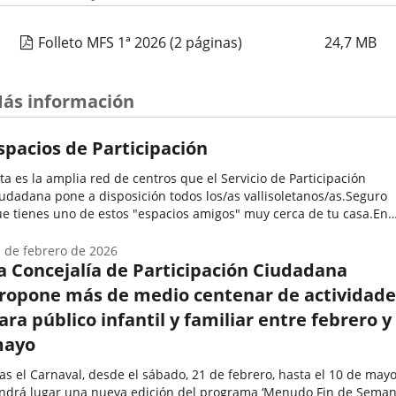
Folleto MFS 1ª 2026
(2 páginas)
24,7
MB
ás información
spacios de Participación
ta es la amplia red de centros que el Servicio de Participación
udadana pone a disposición todos los/as vallisoletanos/as.Seguro
e tienes uno de estos "espacios amigos" muy cerca de tu casa.En
los se desarrollan una enorme variedad de programas y
tividades...
 de febrero de 2026
a Concejalía de Participación Ciudadana
ropone más de medio centenar de actividade
ara público infantil y familiar entre febrero y
ayo
as el Carnaval, desde el sábado, 21 de febrero, hasta el 10 de mayo
ndrá lugar una nueva edición del programa ‘Menudo Fin de Semana