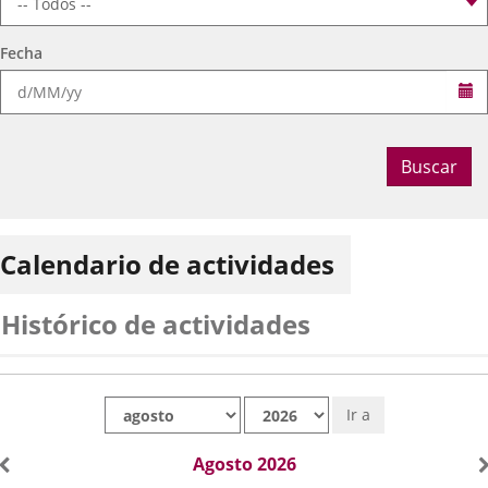
Fecha
Se
Buscar
Calendario de actividades
Histórico de actividades
Mes
Año
Ir a
Agosto 2026