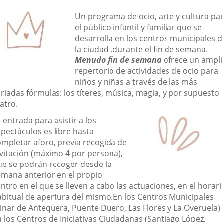
una
una
una
escripción
Un programa de ocio, arte y cultura pa
aplicación
aplicación
aplic
el público infantil y familiar que se
desarrolla en los centros municipales 
externa.
externa.
exte
la ciudad ,durante el fin de semana.
Menudo fin de semana
ofrece un ampl
repertorio de actividades de ocio para
niños y niñas a través de las más
riadas fórmulas: los títeres, música, magia, y por supuesto
atro.
 entrada para asistir a los
spectáculos es libre hasta
ompletar aforo, previa recogida de
nvitación (máximo 4 por persona),
ue se podrán recoger desde la
emana anterior en el propio
ntro en el que se lleven a cabo las actuaciones, en el horar
abitual de apertura del mismo.En los Centros Municipales
Pinar de Antequera, Puente Duero, Las Flores y La Overuela)
n los Centros de Iniciativas Ciudadanas (Santiago López,