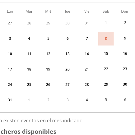
Calendario
Lun
Mar
Mié
Jue
Vie
Sáb
Dom
de
Menudo
1
2
27
28
29
30
31
fin
de
semana
9
8
3
4
5
6
7
correspondiente
a
agosto
15
16
10
11
12
13
14
2026
22
23
17
18
19
20
21
29
30
24
25
26
27
28
5
6
31
1
2
3
4
GOSTO
o existen eventos en el mes indicado.
026
icheros disponibles