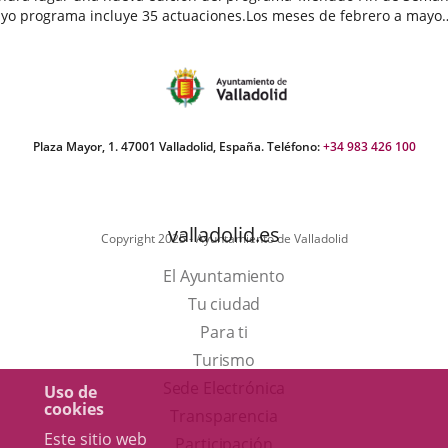
yo programa incluye 35 actuaciones.Los meses de febrero a mayo
egan cargados de actividades destinadas a público infantil...
echa
e
oticia
Plaza Mayor, 1. 47001 Valladolid, España. Teléfono:
+34 983 426 100
valladolid.es
Copyright 2025 - Ayuntamiento de Valladolid
El Ayuntamiento
Tu ciudad
Para ti
Este
Turismo
enlace
Enlace
Sede Electrónica
Uso de
cookies
se
a
Transparencia
Este sitio web
abrirá
una
Participación