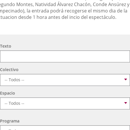
egundo Montes, Natividad Álvarez Chacón, Conde Ansúrez y
mpecinado), la entrada podrá recogerse el mismo dia de la
ctuacion desde 1 hora antes del incio del espectáculo.
Búsqueda
Texto
Colectivo
Espacio
Programa