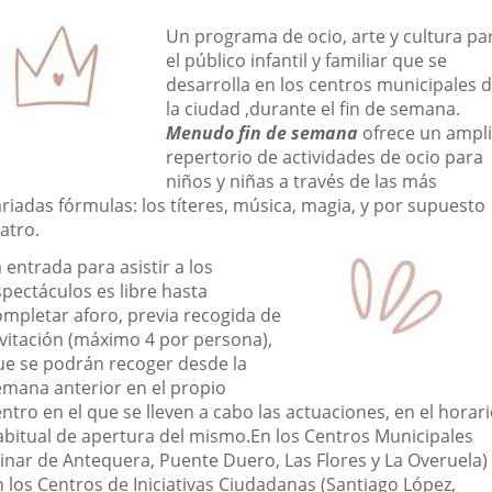
una
una
una
escripción
Un programa de ocio, arte y cultura pa
aplicación
aplicación
aplic
el público infantil y familiar que se
desarrolla en los centros municipales 
externa.
externa.
exte
la ciudad ,durante el fin de semana.
Menudo fin de semana
ofrece un ampl
repertorio de actividades de ocio para
niños y niñas a través de las más
riadas fórmulas: los títeres, música, magia, y por supuesto
atro.
 entrada para asistir a los
spectáculos es libre hasta
ompletar aforo, previa recogida de
nvitación (máximo 4 por persona),
ue se podrán recoger desde la
emana anterior en el propio
ntro en el que se lleven a cabo las actuaciones, en el horar
abitual de apertura del mismo.En los Centros Municipales
Pinar de Antequera, Puente Duero, Las Flores y La Overuela)
n los Centros de Iniciativas Ciudadanas (Santiago López,