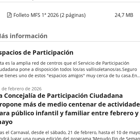
Folleto MFS 1ª 2026
(2 páginas)
24,7
MB
ás información
spacios de Participación
ta es la amplia red de centros que el Servicio de Participación
udadana pone a disposición todos los/as vallisoletanos/as.Seguro
e tienes uno de estos "espacios amigos" muy cerca de tu casa.En
los se desarrollan una enorme variedad de programas y
tividades...
 de febrero de 2026
a Concejalía de Participación Ciudadana
ropone más de medio centenar de actividade
ara público infantil y familiar entre febrero y
ayo
as el Carnaval, desde el sábado, 21 de febrero, hasta el 10 de mayo
ndrá lugar una nueva edición del programa ‘Menudo Fin de Semana