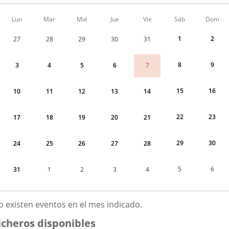
Calendario
Lun
Mar
Mié
Jue
Vie
Sáb
Dom
de
Menudo
1
2
27
28
29
30
31
fin
de
semana
8
9
7
3
4
5
6
correspondiente
a
agosto
15
16
10
11
12
13
14
2026
22
23
17
18
19
20
21
29
30
24
25
26
27
28
5
6
31
1
2
3
4
GOSTO
o existen eventos en el mes indicado.
026
icheros disponibles