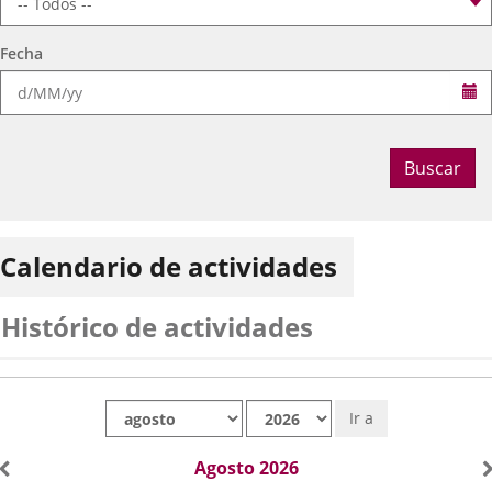
Fecha
Se
Buscar
Calendario de actividades
Histórico de actividades
Mes
Año
Ir a
Agosto 2026