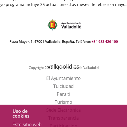
yo programa incluye 35 actuaciones.Los meses de febrero a mayo
egan cargados de actividades destinadas a público infantil...
echa
e
oticia
Plaza Mayor, 1. 47001 Valladolid, España. Teléfono:
+34 983 426 100
valladolid.es
Copyright 2025 - Ayuntamiento de Valladolid
El Ayuntamiento
Tu ciudad
Para ti
Este
Turismo
enlace
Enlace
Sede Electrónica
Uso de
cookies
se
a
Transparencia
Este sitio web
abrirá
una
Participación