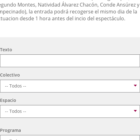
egundo Montes, Natividad Álvarez Chacón, Conde Ansúrez y
mpecinado), la entrada podrá recogerse el mismo dia de la
ctuacion desde 1 hora antes del incio del espectáculo.
Búsqueda
Texto
Colectivo
Espacio
Programa