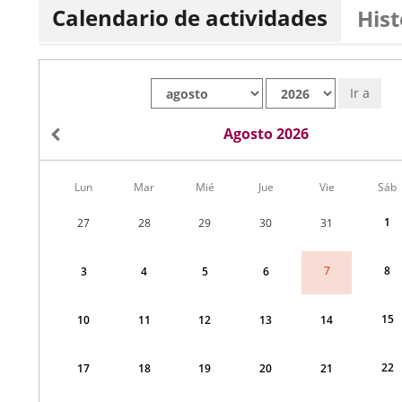
Calendario de actividades
Hist
Mes
Año
Ir a
Agosto 2026
Calendario
Lun
Mar
Mié
Jue
Vie
Sáb
de
Menudo
1
27
28
29
30
31
fin
de
semana
8
7
3
4
5
6
correspondiente
a
agosto
2026
15
10
11
12
13
14
22
17
18
19
20
21