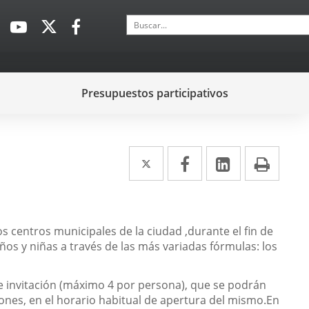
Buscar
Enlace
Enlace
Enlace
a
a
a
una
una
una
aplicación
aplicación
aplicación
Presupuestos participativos
externa.
externa.
externa.
Twitter
Enlace
Facebook
Enlace
LinkedIn
Enlace
Impr
a
a
a
una
una
una
aplicación
aplicación
aplicación
los centros municipales de la ciudad ,durante el fin de
ños y niñas a través de las más variadas fórmulas: los
externa.
externa.
externa.
 de invitación (máximo 4 por persona), que se podrán
iones, en el horario habitual de apertura del mismo.En