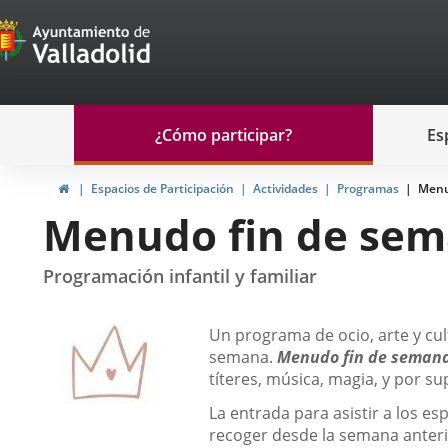
Portal
Saltar al contenido
de
Participación
Menu
¿Cómo participar?
Es
navegación
Participación
Inicio
Espacios de Participación
Actividades
Programas
Menu
Menudo fin de se
Programación infantil y familiar
Descripción
Un programa de ocio, arte y cult
semana.
Menudo fin de seman
títeres, música, magia, y por su
La entrada para asistir a los e
recoger desde la semana anterio