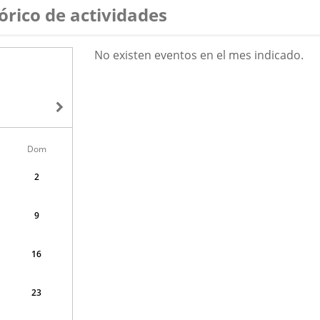
órico de actividades
AGOSTO
No existen eventos en el mes indicado.
2026
Dom
2
9
16
23