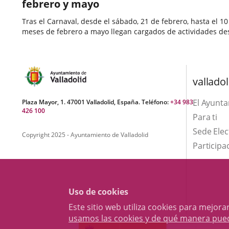
febrero y mayo
Tras el Carnaval, desde el sábado, 21 de febrero, hasta el
meses de febrero a mayo llegan cargados de actividades dest
Fecha
de
valladol
la
noticia
El Ayunt
Plaza Mayor, 1. 47001 Valladolid, España. Teléfono:
+34 983
426 100
Para ti
Sede Elec
Copyright 2025 - Ayuntamiento de Valladolid
Participa
Uso de cookies
Este sitio web utiliza cookies para mejo
usamos las cookies y de qué manera pue