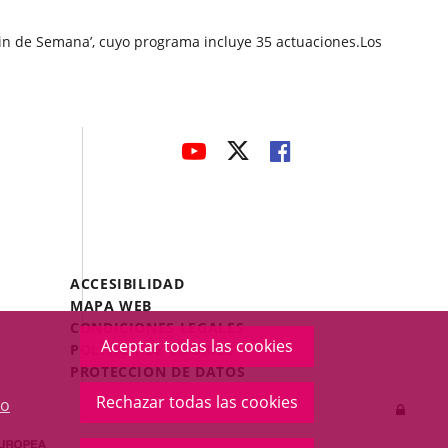
Fin de Semana’, cuyo programa incluye 35 actuaciones.Los
avaHeaderSocial
ENLACE
ENLACE
ENLACE
A
A
A
UNA
UNA
UNA
APLICACIÓN
APLICACIÓN
APLICACIÓN
EXTERNA.
EXTERNA.
EXTERNA.
Menú
ACCESIBILIDAD
Legal
MAPA WEB
Footer
CONDICIONES LEGALES
Aceptar todas las cookies
POLÍTICA DE COOKIES
PROTECCIÓN DE DATOS
Rechazar todas las cookies
o
Inicia
sesió