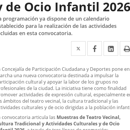
y de Ocio Infantil 202
a programación ya dispone de un calendario
stablecido para la realización de las actividades
ncluidas en esta convocatoria.
Twitter
Enlace
Facebook
Enlace
Link
Enla
a
a
a
una
una
una
escripción
a Concejalía de Participación Ciudadana y Deportes pone en
aplicación
aplicación
aplic
archa una nueva convocatoria destinada a impulsar la
rticipación cultural y apoyar la labor de los grupos no
externa.
externa.
exte
ofesionales de la ciudad. La iniciativa tiene como finalidad
romover actividades de expresión cultural, especialmente e
s ámbitos del teatro vecinal, la cultura tradicional y las
tividades culturales y de ocio dirigidas a la población infanti
 convocatoria articula las
Muestras de Teatro Vecinal,
ultura Tradicional y Actividades Culturales y de Ocio