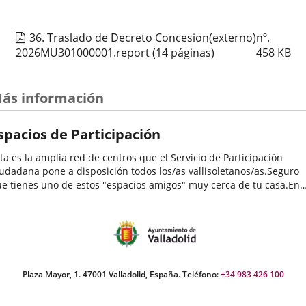
Organizador
Concejalía de Participación Ciudadana y Deportes
evento
de
Programa
Muestras de Teatro Vecinal, Cultura Tradicional y Actividades Culturales y de
actividad
Ocio Infantil 2026
36. Traslado de Decreto Concesion(externo)nº.
Espacio
Centro Cívico José María Luelmo
2026MU301000001.report
(14 páginas)
458
KB
Estarivel – Bebecuento: Mundo Caracol
ás información
Fechas
2026
26
septiembre
12:00 - 13:00
del
Organizador
Concejalía de Participación Ciudadana y Deportes
spacios de Participación
evento
de
Programa
Muestras de Teatro Vecinal, Cultura Tradicional y Actividades Culturales y de
actividad
Ocio Infantil 2026
ta es la amplia red de centros que el Servicio de Participación
Espacio
Centro Cívico Delicias
udadana pone a disposición todos los/as vallisoletanos/as.Seguro
e tienes uno de estos "espacios amigos" muy cerca de tu casa.En
los se desarrollan una enorme variedad de programas y
LIRICA DE CABEZON DE PISUERGA
tividades...
Fechas
2026
26
septiembre
19:00 - 20:15
del
Organizador
Concejalía de Participación Ciudadana y Deportes
evento
de
Programa
Muestras de Teatro Vecinal, Cultura Tradicional y Actividades Culturales y de
Plaza Mayor, 1. 47001 Valladolid, España. Teléfono:
+34 983 426 100
actividad
Ocio Infantil 2026
Espacio
Centro Cívico Canal de Castilla