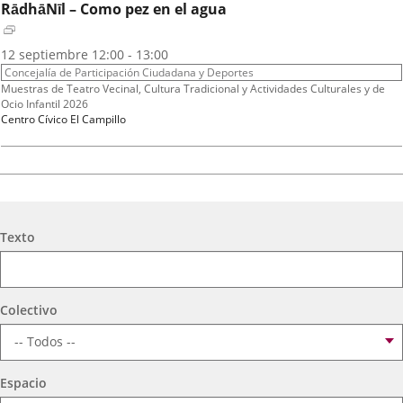
RādhāNīl – Como pez en el agua
Fechas
2026
12
septiembre
12:00 - 13:00
del
Organizador
Concejalía de Participación Ciudadana y Deportes
evento
de
Programa
Muestras de Teatro Vecinal, Cultura Tradicional y Actividades Culturales y de
actividad
Ocio Infantil 2026
Espacio
Centro Cívico El Campillo
A.T. VIRGEN DE LOS AGUADORES
Fechas
2026
16
septiembre
19:00 - 20:15
Búsqueda
del
Organizador
Texto
Concejalía de Participación Ciudadana y Deportes
evento
de
Programa
Muestras de Teatro Vecinal, Cultura Tradicional y Actividades Culturales y de
actividad
Ocio Infantil 2026
Espacio
Centro Cívico Científico José Antonio Valverde
Colectivo
TEATRO PARQUESOL
Espacio
Mujeres