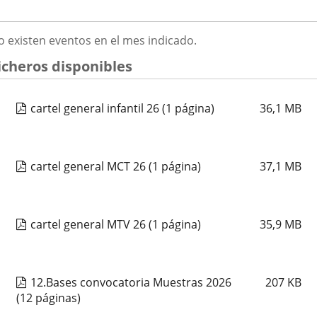
ATHENEA MUSICAL
2026
GOSTO
o existen eventos en el mes indicado.
Fechas
2026
23
septiembre
19:00 - 20:15
026
del
Organizador
Concejalía de Participación Ciudadana y Deportes
icheros disponibles
evento
de
Programa
Muestras de Teatro Vecinal, Cultura Tradicional y Actividades Culturales y de
actividad
Ocio Infantil 2026
Espacio
Centro Cívico Pilarica
cartel general infantil 26
(1 página)
36,1
MB
CORO VOCES DEL PISUERGA
cartel general MCT 26
(1 página)
37,1
MB
Fechas
2026
25
septiembre
19:00 - 20:15
del
Organizador
Concejalía de Participación Ciudadana y Deportes
evento
de
Programa
Muestras de Teatro Vecinal, Cultura Tradicional y Actividades Culturales y de
actividad
Ocio Infantil 2026
cartel general MTV 26
(1 página)
35,9
MB
Espacio
Centro Cívico Canal de Castilla
CORAL CANTICO
12.Bases convocatoria Muestras 2026
207
KB
(12 páginas)
Fechas
2026
25
septiembre
19:00 - 20:15
del