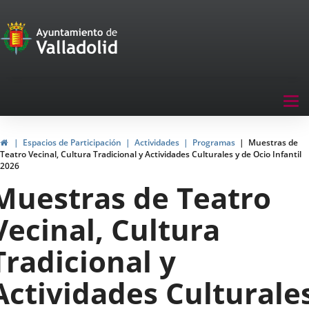
Portal
Saltar al contenido
de
Participación
Menu
Tog
navegación
nav
Participación
Inicio
Espacios de Participación
Actividades
Programas
Muestras de
Teatro Vecinal, Cultura Tradicional y Actividades Culturales y de Ocio Infantil
2026
Muestras de Teatro
Vecinal, Cultura
Tradicional y
Actividades Culturale