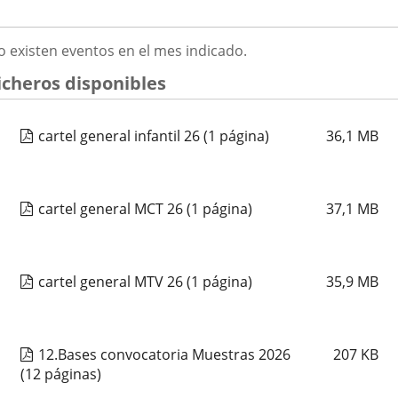
ATHENEA MUSICAL
2026
GOSTO
o existen eventos en el mes indicado.
Fechas
2026
23
septiembre
19:00 - 20:15
026
del
Organizador
Concejalía de Participación Ciudadana y Deportes
icheros disponibles
evento
de
Programa
Muestras de Teatro Vecinal, Cultura Tradicional y Actividades Culturales y de
actividad
Ocio Infantil 2026
Espacio
Centro Cívico Pilarica
cartel general infantil 26
(1 página)
36,1
MB
CORO VOCES DEL PISUERGA
cartel general MCT 26
(1 página)
37,1
MB
Fechas
2026
25
septiembre
19:00 - 20:15
del
Organizador
Concejalía de Participación Ciudadana y Deportes
evento
de
Programa
Muestras de Teatro Vecinal, Cultura Tradicional y Actividades Culturales y de
actividad
Ocio Infantil 2026
cartel general MTV 26
(1 página)
35,9
MB
Espacio
Centro Cívico Canal de Castilla
CORAL CANTICO
12.Bases convocatoria Muestras 2026
207
KB
(12 páginas)
Fechas
2026
25
septiembre
19:00 - 20:15
del