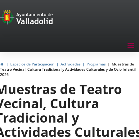
Portal
Saltar al contenido
de
Participación
Menu
Tog
navegación
nav
Participación
Inicio
Espacios de Participación
Actividades
Programas
Muestras de
Teatro Vecinal, Cultura Tradicional y Actividades Culturales y de Ocio Infantil
2026
Muestras de Teatro
Vecinal, Cultura
Tradicional y
Actividades Culturale