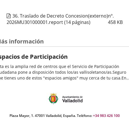
Organizador
Concejalía de Participación Ciudadana y Deportes
evento
de
Programa
Muestras de Teatro Vecinal, Cultura Tradicional y Actividades Culturales y de
actividad
Ocio Infantil 2026
36. Traslado de Decreto Concesion(externo)nº.
Espacio
Centro Cívico José María Luelmo
2026MU301000001.report
(14 páginas)
458
KB
Estarivel – Bebecuento: Mundo Caracol
ás información
Fechas
2026
26
septiembre
12:00 - 13:00
del
Organizador
Concejalía de Participación Ciudadana y Deportes
spacios de Participación
evento
de
Programa
Muestras de Teatro Vecinal, Cultura Tradicional y Actividades Culturales y de
actividad
Ocio Infantil 2026
ta es la amplia red de centros que el Servicio de Participación
Espacio
Centro Cívico Delicias
udadana pone a disposición todos los/as vallisoletanos/as.Seguro
e tienes uno de estos "espacios amigos" muy cerca de tu casa.En
los se desarrollan una enorme variedad de programas y
LIRICA DE CABEZON DE PISUERGA
tividades...
Fechas
2026
26
septiembre
19:00 - 20:15
del
Organizador
Concejalía de Participación Ciudadana y Deportes
evento
de
Programa
Muestras de Teatro Vecinal, Cultura Tradicional y Actividades Culturales y de
Plaza Mayor, 1. 47001 Valladolid, España. Teléfono:
+34 983 426 100
actividad
Ocio Infantil 2026
Espacio
Centro Cívico Canal de Castilla