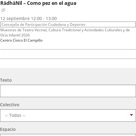
RādhāNīl – Como pez en el agua
Fechas
2026
12
septiembre
12:00 - 13:00
del
Organizador
Concejalía de Participación Ciudadana y Deportes
evento
de
Programa
Muestras de Teatro Vecinal, Cultura Tradicional y Actividades Culturales y de
actividad
Ocio Infantil 2026
Espacio
Centro Cívico El Campillo
A.T. VIRGEN DE LOS AGUADORES
Fechas
2026
16
septiembre
19:00 - 20:15
Búsqueda
del
Organizador
Texto
Concejalía de Participación Ciudadana y Deportes
evento
de
Programa
Muestras de Teatro Vecinal, Cultura Tradicional y Actividades Culturales y de
actividad
Ocio Infantil 2026
Espacio
Centro Cívico Científico José Antonio Valverde
Colectivo
TEATRO PARQUESOL
Espacio
Mujeres