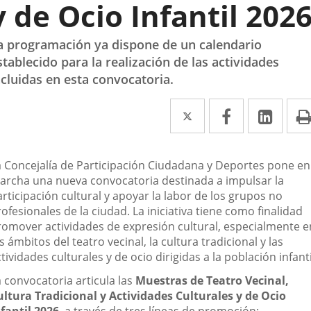
y de Ocio Infantil 202
a programación ya dispone de un calendario
stablecido para la realización de las actividades
ncluidas en esta convocatoria.
Twitter
Enlace
Facebook
Enlace
Link
Enla
a
a
a
una
una
una
escripción
a Concejalía de Participación Ciudadana y Deportes pone en
aplicación
aplicación
aplic
archa una nueva convocatoria destinada a impulsar la
rticipación cultural y apoyar la labor de los grupos no
externa.
externa.
exte
ofesionales de la ciudad. La iniciativa tiene como finalidad
romover actividades de expresión cultural, especialmente e
s ámbitos del teatro vecinal, la cultura tradicional y las
tividades culturales y de ocio dirigidas a la población infanti
 convocatoria articula las
Muestras de Teatro Vecinal,
ultura Tradicional y Actividades Culturales y de Ocio