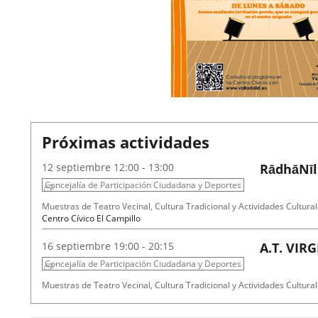
Próximas actividades
2026
12
septiembre
12:00 - 13:00
RādhāNīl
Concejalía de Participación Ciudadana y Deportes
Fechas
Organizador
Programa
Muestras de Teatro Vecinal, Cultura Tradicional y Actividades Cultural
del
de
Espacio
Centro Cívico El Campillo
evento
actividad
2026
16
septiembre
19:00 - 20:15
A.T. VIR
Concejalía de Participación Ciudadana y Deportes
Fechas
Organizador
Programa
Muestras de Teatro Vecinal, Cultura Tradicional y Actividades Cultural
del
de
Espacio
Centro Cívico Científico José Antonio Valverde
evento
actividad