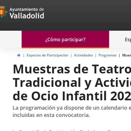
Portal
Saltar al contenido
de
Participación
Menu
¿Cómo participar?
Es
navegación
Participación
Inicio
Espacios de Participación
Actividades
Programas
Muest
Muestras de Teatro
Tradicional y Activ
de Ocio Infantil 20
La programación ya dispone de un calendario es
incluidas en esta convocatoria.