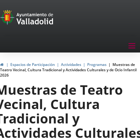
Portal
Saltar al contenido
de
Participación
Menu
Tog
navegación
nav
Participación
Inicio
Espacios de Participación
Actividades
Programas
Muestras de
Teatro Vecinal, Cultura Tradicional y Actividades Culturales y de Ocio Infantil
2026
Muestras de Teatro
Vecinal, Cultura
Tradicional y
Actividades Culturale