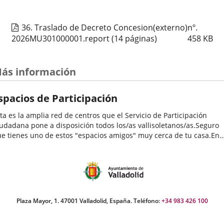
Organizador
Concejalía de Participación Ciudadana y Deportes
evento
de
Programa
Muestras de Teatro Vecinal, Cultura Tradicional y Actividades Culturales y de
actividad
Ocio Infantil 2026
36. Traslado de Decreto Concesion(externo)nº.
Espacio
Centro Cívico José María Luelmo
2026MU301000001.report
(14 páginas)
458
KB
Estarivel – Bebecuento: Mundo Caracol
ás información
Fechas
2026
26
septiembre
12:00 - 13:00
del
Organizador
Concejalía de Participación Ciudadana y Deportes
spacios de Participación
evento
de
Programa
Muestras de Teatro Vecinal, Cultura Tradicional y Actividades Culturales y de
actividad
Ocio Infantil 2026
ta es la amplia red de centros que el Servicio de Participación
Espacio
Centro Cívico Delicias
udadana pone a disposición todos los/as vallisoletanos/as.Seguro
e tienes uno de estos "espacios amigos" muy cerca de tu casa.En
los se desarrollan una enorme variedad de programas y
LIRICA DE CABEZON DE PISUERGA
tividades...
Fechas
2026
26
septiembre
19:00 - 20:15
del
Organizador
Concejalía de Participación Ciudadana y Deportes
evento
de
Programa
Muestras de Teatro Vecinal, Cultura Tradicional y Actividades Culturales y de
Plaza Mayor, 1. 47001 Valladolid, España. Teléfono:
+34 983 426 100
actividad
Ocio Infantil 2026
Espacio
Centro Cívico Canal de Castilla