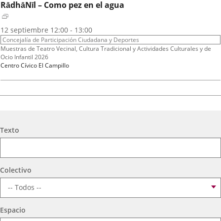
RādhāNīl – Como pez en el agua
Fechas
2026
12
septiembre
12:00 - 13:00
del
Organizador
Concejalía de Participación Ciudadana y Deportes
evento
de
Programa
Muestras de Teatro Vecinal, Cultura Tradicional y Actividades Culturales y de
actividad
Ocio Infantil 2026
Espacio
Centro Cívico El Campillo
A.T. VIRGEN DE LOS AGUADORES
Fechas
2026
16
septiembre
19:00 - 20:15
Búsqueda
del
Organizador
Texto
Concejalía de Participación Ciudadana y Deportes
evento
de
Programa
Muestras de Teatro Vecinal, Cultura Tradicional y Actividades Culturales y de
actividad
Ocio Infantil 2026
Espacio
Centro Cívico Científico José Antonio Valverde
Colectivo
TEATRO PARQUESOL
Espacio
Mujeres