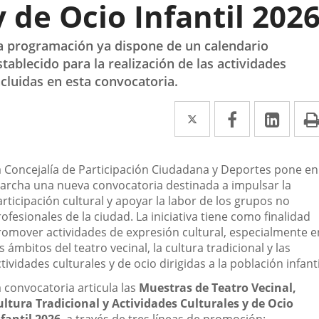
y de Ocio Infantil 202
a programación ya dispone de un calendario
stablecido para la realización de las actividades
ncluidas en esta convocatoria.
Twitter
Enlace
Facebook
Enlace
Link
Enla
a
a
a
una
una
una
escripción
a Concejalía de Participación Ciudadana y Deportes pone en
aplicación
aplicación
aplic
archa una nueva convocatoria destinada a impulsar la
rticipación cultural y apoyar la labor de los grupos no
externa.
externa.
exte
ofesionales de la ciudad. La iniciativa tiene como finalidad
romover actividades de expresión cultural, especialmente e
s ámbitos del teatro vecinal, la cultura tradicional y las
tividades culturales y de ocio dirigidas a la población infanti
 convocatoria articula las
Muestras de Teatro Vecinal,
ultura Tradicional y Actividades Culturales y de Ocio