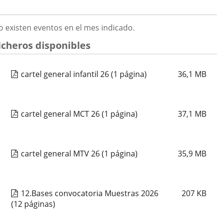
ATHENEA MUSICAL
2026
GOSTO
o existen eventos en el mes indicado.
Fechas
2026
23
septiembre
19:00 - 20:15
026
del
Organizador
Concejalía de Participación Ciudadana y Deportes
icheros disponibles
evento
de
Programa
Muestras de Teatro Vecinal, Cultura Tradicional y Actividades Culturales y de
actividad
Ocio Infantil 2026
Espacio
Centro Cívico Pilarica
cartel general infantil 26
(1 página)
36,1
MB
CORO VOCES DEL PISUERGA
cartel general MCT 26
(1 página)
37,1
MB
Fechas
2026
25
septiembre
19:00 - 20:15
del
Organizador
Concejalía de Participación Ciudadana y Deportes
evento
de
Programa
Muestras de Teatro Vecinal, Cultura Tradicional y Actividades Culturales y de
actividad
Ocio Infantil 2026
cartel general MTV 26
(1 página)
35,9
MB
Espacio
Centro Cívico Canal de Castilla
CORAL CANTICO
12.Bases convocatoria Muestras 2026
207
KB
(12 páginas)
Fechas
2026
25
septiembre
19:00 - 20:15
del