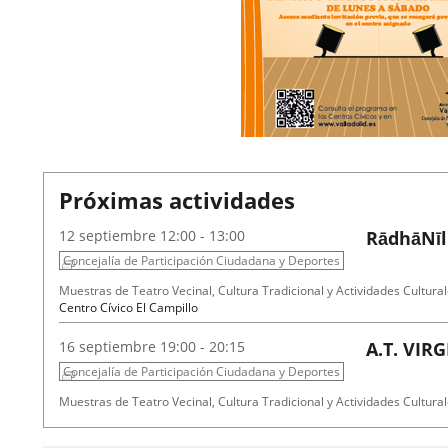
Próximas actividades
2026
12
septiembre
12:00 - 13:00
RādhāNīl
Concejalía de Participación Ciudadana y Deportes
Fechas
Organizador
Programa
Muestras de Teatro Vecinal, Cultura Tradicional y Actividades Cultural
del
de
Espacio
Centro Cívico El Campillo
evento
actividad
2026
16
septiembre
19:00 - 20:15
A.T. VIR
Concejalía de Participación Ciudadana y Deportes
Fechas
Organizador
Programa
Muestras de Teatro Vecinal, Cultura Tradicional y Actividades Cultural
del
de
Espacio
Centro Cívico Científico José Antonio Valverde
evento
actividad