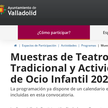
Portal
Saltar al contenido
de
Participación
Menu
¿Cómo participar?
Es
navegación
Participación
Inicio
Espacios de Participación
Actividades
Programas
Muest
Muestras de Teatro
Tradicional y Activ
de Ocio Infantil 20
La programación ya dispone de un calendario es
incluidas en esta convocatoria.