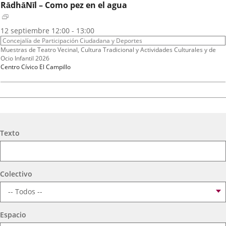
RādhāNīl – Como pez en el agua
Fechas
2026
12
septiembre
12:00 - 13:00
del
Organizador
Concejalía de Participación Ciudadana y Deportes
evento
de
Programa
Muestras de Teatro Vecinal, Cultura Tradicional y Actividades Culturales y de
actividad
Ocio Infantil 2026
Espacio
Centro Cívico El Campillo
A.T. VIRGEN DE LOS AGUADORES
Fechas
2026
16
septiembre
19:00 - 20:15
Búsqueda
del
Organizador
Texto
Concejalía de Participación Ciudadana y Deportes
evento
de
Programa
Muestras de Teatro Vecinal, Cultura Tradicional y Actividades Culturales y de
actividad
Ocio Infantil 2026
Espacio
Centro Cívico Científico José Antonio Valverde
Colectivo
TEATRO PARQUESOL
Espacio
Mujeres