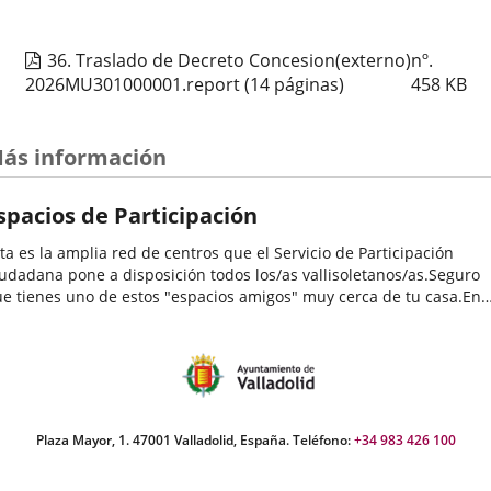
Organizador
Concejalía de Participación Ciudadana y Deportes
evento
de
Programa
Muestras de Teatro Vecinal, Cultura Tradicional y Actividades Culturales y de
actividad
Ocio Infantil 2026
36. Traslado de Decreto Concesion(externo)nº.
Espacio
Centro Cívico José María Luelmo
2026MU301000001.report
(14 páginas)
458
KB
Estarivel – Bebecuento: Mundo Caracol
ás información
Fechas
2026
26
septiembre
12:00 - 13:00
del
Organizador
Concejalía de Participación Ciudadana y Deportes
spacios de Participación
evento
de
Programa
Muestras de Teatro Vecinal, Cultura Tradicional y Actividades Culturales y de
actividad
Ocio Infantil 2026
ta es la amplia red de centros que el Servicio de Participación
Espacio
Centro Cívico Delicias
udadana pone a disposición todos los/as vallisoletanos/as.Seguro
e tienes uno de estos "espacios amigos" muy cerca de tu casa.En
los se desarrollan una enorme variedad de programas y
LIRICA DE CABEZON DE PISUERGA
tividades...
Fechas
2026
26
septiembre
19:00 - 20:15
del
Organizador
Concejalía de Participación Ciudadana y Deportes
evento
de
Programa
Muestras de Teatro Vecinal, Cultura Tradicional y Actividades Culturales y de
Plaza Mayor, 1. 47001 Valladolid, España. Teléfono:
+34 983 426 100
actividad
Ocio Infantil 2026
Espacio
Centro Cívico Canal de Castilla