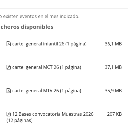
ATHENEA MUSICAL
2026
GOSTO
o existen eventos en el mes indicado.
Fechas
2026
23
septiembre
19:00 - 20:15
026
del
Organizador
Concejalía de Participación Ciudadana y Deportes
icheros disponibles
evento
de
Programa
Muestras de Teatro Vecinal, Cultura Tradicional y Actividades Culturales y de
actividad
Ocio Infantil 2026
Espacio
Centro Cívico Pilarica
cartel general infantil 26
(1 página)
36,1
MB
CORO VOCES DEL PISUERGA
cartel general MCT 26
(1 página)
37,1
MB
Fechas
2026
25
septiembre
19:00 - 20:15
del
Organizador
Concejalía de Participación Ciudadana y Deportes
evento
de
Programa
Muestras de Teatro Vecinal, Cultura Tradicional y Actividades Culturales y de
actividad
Ocio Infantil 2026
cartel general MTV 26
(1 página)
35,9
MB
Espacio
Centro Cívico Canal de Castilla
CORAL CANTICO
12.Bases convocatoria Muestras 2026
207
KB
(12 páginas)
Fechas
2026
25
septiembre
19:00 - 20:15
del