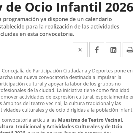
y de Ocio Infantil 202
a programación ya dispone de un calendario
stablecido para la realización de las actividades
ncluidas en esta convocatoria.
Twitter
Enlace
Facebook
Enlace
Link
Enla
a
a
a
una
una
una
escripción
a Concejalía de Participación Ciudadana y Deportes pone en
aplicación
aplicación
aplic
archa una nueva convocatoria destinada a impulsar la
rticipación cultural y apoyar la labor de los grupos no
externa.
externa.
exte
ofesionales de la ciudad. La iniciativa tiene como finalidad
romover actividades de expresión cultural, especialmente e
s ámbitos del teatro vecinal, la cultura tradicional y las
tividades culturales y de ocio dirigidas a la población infanti
 convocatoria articula las
Muestras de Teatro Vecinal,
ultura Tradicional y Actividades Culturales y de Ocio