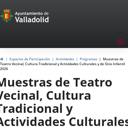
Portal
Saltar al contenido
de
Participación
Menu
Tog
navegación
nav
Participación
Inicio
Espacios de Participación
Actividades
Programas
Muestras de
Teatro Vecinal, Cultura Tradicional y Actividades Culturales y de Ocio Infantil
2026
Muestras de Teatro
Vecinal, Cultura
Tradicional y
Actividades Culturale