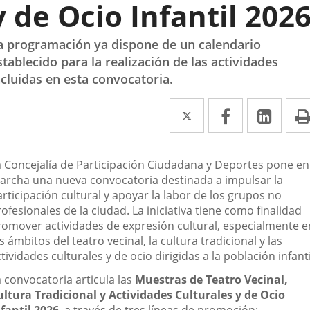
y de Ocio Infantil 202
a programación ya dispone de un calendario
stablecido para la realización de las actividades
ncluidas en esta convocatoria.
Twitter
Enlace
Facebook
Enlace
Link
Enla
a
a
a
una
una
una
escripción
a Concejalía de Participación Ciudadana y Deportes pone en
aplicación
aplicación
aplic
archa una nueva convocatoria destinada a impulsar la
rticipación cultural y apoyar la labor de los grupos no
externa.
externa.
exte
ofesionales de la ciudad. La iniciativa tiene como finalidad
romover actividades de expresión cultural, especialmente e
s ámbitos del teatro vecinal, la cultura tradicional y las
tividades culturales y de ocio dirigidas a la población infanti
 convocatoria articula las
Muestras de Teatro Vecinal,
ultura Tradicional y Actividades Culturales y de Ocio