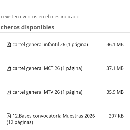
ATHENEA MUSICAL
2026
GOSTO
o existen eventos en el mes indicado.
Fechas
2026
23
septiembre
19:00 - 20:15
026
del
Organizador
Concejalía de Participación Ciudadana y Deportes
icheros disponibles
evento
de
Programa
Muestras de Teatro Vecinal, Cultura Tradicional y Actividades Culturales y de
actividad
Ocio Infantil 2026
Espacio
Centro Cívico Pilarica
cartel general infantil 26
(1 página)
36,1
MB
CORO VOCES DEL PISUERGA
cartel general MCT 26
(1 página)
37,1
MB
Fechas
2026
25
septiembre
19:00 - 20:15
del
Organizador
Concejalía de Participación Ciudadana y Deportes
evento
de
Programa
Muestras de Teatro Vecinal, Cultura Tradicional y Actividades Culturales y de
actividad
Ocio Infantil 2026
cartel general MTV 26
(1 página)
35,9
MB
Espacio
Centro Cívico Canal de Castilla
CORAL CANTICO
12.Bases convocatoria Muestras 2026
207
KB
(12 páginas)
Fechas
2026
25
septiembre
19:00 - 20:15
del