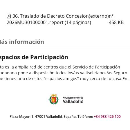
Organizador
Concejalía de Participación Ciudadana y Deportes
evento
de
Programa
Muestras de Teatro Vecinal, Cultura Tradicional y Actividades Culturales y de
actividad
Ocio Infantil 2026
36. Traslado de Decreto Concesion(externo)nº.
Espacio
Centro Cívico José María Luelmo
2026MU301000001.report
(14 páginas)
458
KB
Estarivel – Bebecuento: Mundo Caracol
ás información
Fechas
2026
26
septiembre
12:00 - 13:00
del
Organizador
Concejalía de Participación Ciudadana y Deportes
spacios de Participación
evento
de
Programa
Muestras de Teatro Vecinal, Cultura Tradicional y Actividades Culturales y de
actividad
Ocio Infantil 2026
ta es la amplia red de centros que el Servicio de Participación
Espacio
Centro Cívico Delicias
udadana pone a disposición todos los/as vallisoletanos/as.Seguro
e tienes uno de estos "espacios amigos" muy cerca de tu casa.En
los se desarrollan una enorme variedad de programas y
LIRICA DE CABEZON DE PISUERGA
tividades...
Fechas
2026
26
septiembre
19:00 - 20:15
del
Organizador
Concejalía de Participación Ciudadana y Deportes
evento
de
Programa
Muestras de Teatro Vecinal, Cultura Tradicional y Actividades Culturales y de
Plaza Mayor, 1. 47001 Valladolid, España. Teléfono:
+34 983 426 100
actividad
Ocio Infantil 2026
Espacio
Centro Cívico Canal de Castilla