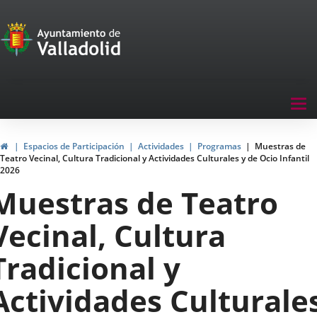
Portal
Saltar al contenido
de
Participación
Menu
Tog
navegación
nav
Participación
Inicio
Espacios de Participación
Actividades
Programas
Muestras de
Teatro Vecinal, Cultura Tradicional y Actividades Culturales y de Ocio Infantil
2026
Muestras de Teatro
Vecinal, Cultura
Tradicional y
Actividades Culturale