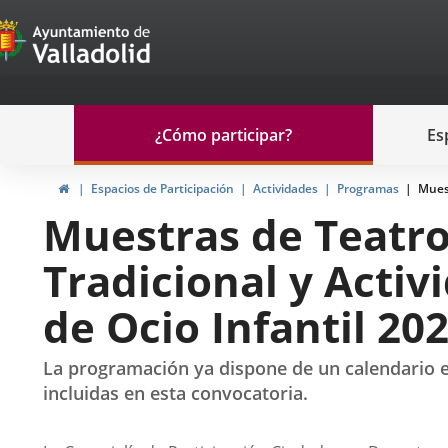
Portal
Saltar al contenido
de
Participación
Menu
¿Cómo participar?
Es
navegación
Participación
Inicio
Espacios de Participación
Actividades
Programas
Muest
Muestras de Teatro
Tradicional y Activ
de Ocio Infantil 20
La programación ya dispone de un calendario es
incluidas en esta convocatoria.