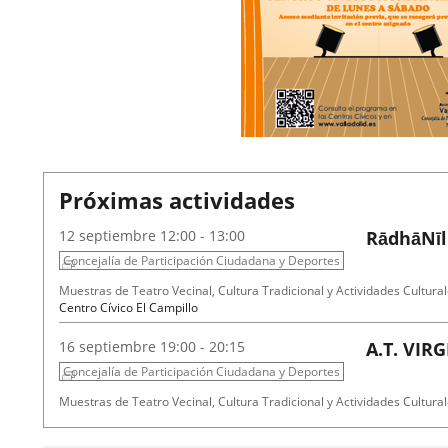
Próximas actividades
2026
12
septiembre
12:00 - 13:00
RādhāNīl
Concejalía de Participación Ciudadana y Deportes
Fechas
Organizador
Programa
Muestras de Teatro Vecinal, Cultura Tradicional y Actividades Cultural
del
de
Espacio
Centro Cívico El Campillo
evento
actividad
2026
16
septiembre
19:00 - 20:15
A.T. VIR
Concejalía de Participación Ciudadana y Deportes
Fechas
Organizador
Programa
Muestras de Teatro Vecinal, Cultura Tradicional y Actividades Cultural
del
de
Espacio
Centro Cívico Científico José Antonio Valverde
evento
actividad