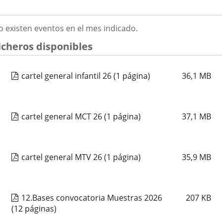
ATHENEA MUSICAL
2026
GOSTO
o existen eventos en el mes indicado.
Fechas
2026
23
septiembre
19:00 - 20:15
026
del
Organizador
Concejalía de Participación Ciudadana y Deportes
icheros disponibles
evento
de
Programa
Muestras de Teatro Vecinal, Cultura Tradicional y Actividades Culturales y de
actividad
Ocio Infantil 2026
Espacio
Centro Cívico Pilarica
cartel general infantil 26
(1 página)
36,1
MB
CORO VOCES DEL PISUERGA
cartel general MCT 26
(1 página)
37,1
MB
Fechas
2026
25
septiembre
19:00 - 20:15
del
Organizador
Concejalía de Participación Ciudadana y Deportes
evento
de
Programa
Muestras de Teatro Vecinal, Cultura Tradicional y Actividades Culturales y de
actividad
Ocio Infantil 2026
cartel general MTV 26
(1 página)
35,9
MB
Espacio
Centro Cívico Canal de Castilla
CORAL CANTICO
12.Bases convocatoria Muestras 2026
207
KB
(12 páginas)
Fechas
2026
25
septiembre
19:00 - 20:15
del