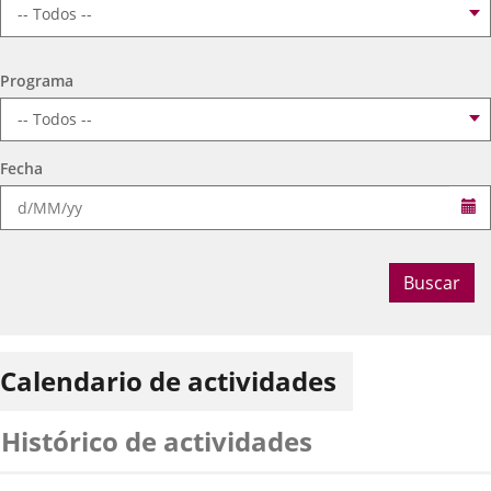
Fechas
2026
18
septiembre
19:00 - 20:15
del
Organizador
Concejalía de Participación Ciudadana y Deportes
evento
de
Programa
Muestras de Teatro Vecinal, Cultura Tradicional y Actividades Culturales y de
actividad
Ocio Infantil 2026
Programa
Espacio
Centro Cívico Científico José Antonio Valverde
A.C ZAGALEJO
Fecha
Se
Fechas
2026
18
septiembre
19:00 - 20:15
del
Organizador
Concejalía de Participación Ciudadana y Deportes
evento
de
Programa
Muestras de Teatro Vecinal, Cultura Tradicional y Actividades Culturales y de
actividad
Ocio Infantil 2026
Buscar
Espacio
Centro Cívico Pilarica
Grupo de Teatro Mutis Valladolid – Las flechas de
Calendario de actividades
Cupido
Histórico de actividades
Fechas
2026
19
septiembre
18:00 - 19:00
del
Organizador
Concejalía de Participación Ciudadana y Deportes
evento
de
Programa
Muestras de Teatro Vecinal, Cultura Tradicional y Actividades Culturales y de