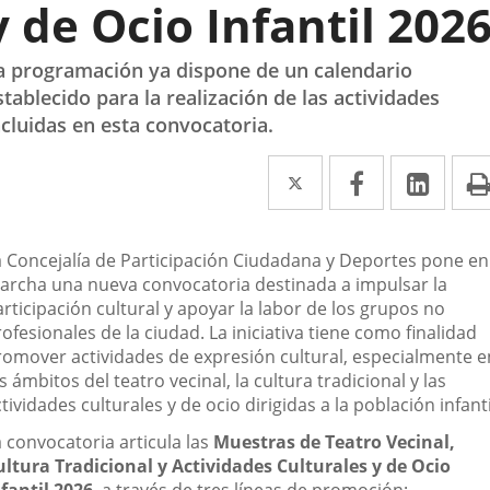
y de Ocio Infantil 202
a programación ya dispone de un calendario
stablecido para la realización de las actividades
ncluidas en esta convocatoria.
Twitter
Enlace
Facebook
Enlace
Link
Enla
a
a
a
una
una
una
escripción
a Concejalía de Participación Ciudadana y Deportes pone en
aplicación
aplicación
aplic
archa una nueva convocatoria destinada a impulsar la
rticipación cultural y apoyar la labor de los grupos no
externa.
externa.
exte
ofesionales de la ciudad. La iniciativa tiene como finalidad
romover actividades de expresión cultural, especialmente e
s ámbitos del teatro vecinal, la cultura tradicional y las
tividades culturales y de ocio dirigidas a la población infanti
 convocatoria articula las
Muestras de Teatro Vecinal,
ultura Tradicional y Actividades Culturales y de Ocio