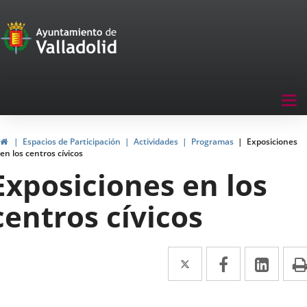
Portal
Saltar al contenido
de
Participación
Menu
Tog
navegación
nav
Participación
Inicio
Espacios de Participación
Actividades
Programas
Exposiciones
en los centros cívicos
Exposiciones en los
centros cívicos
Twitter
Enlace
Facebook
Enlace
Link
Enla
a
a
a
una
una
una