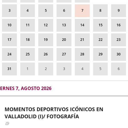
PARA CONTAR MI HISTORIA/ COMISARIO PABLO
los
LLORCA/ FOTOGRAFÍAS DE THE PALESTINIAN MUSEUM,
centros
3
4
5
6
7
8
9
cívicos
1948-2023
correspondiente
a
10
11
12
13
14
15
16
agosto
FUNDACIÓN JESÚS PEREDA DE CCOO CYL
2026
Fechas
Todos los días, del 1 de septiembre de 2026 al 15 de septiembre
17
18
19
20
21
22
23
del
Organizador
de 2026
Concejalía de Participación Ciudadana y Deportes
evento
de
Programa
Exposiciones en los centros cívicos
actividad
Espacio
Centro Cívico Zona Sur
24
25
26
27
28
29
30
31
1
2
3
4
5
6
LUZ. MÚSCULO. HISTORIAS. RELATOS VISUALES DEL
RITUAL COMPETITIVO/ FOTOGRAFÍA
GOSTO
IERNES 7, AGOSTO 2026
ALBERTO DURÁN PHOTOGRAPHY
026
Fechas
Todos los días, del 1 de septiembre de 2026 al 15 de septiembre
del
Organizador
de 2026
Concejalía de Participación Ciudadana y Deportes
MOMENTOS DEPORTIVOS ICÓNICOS EN
evento
de
Programa
Exposiciones en los centros cívicos
actividad
VALLADOLID (I)/ FOTOGRAFÍA
Espacio
Centro Municipal José Luis Mosquera (Huerta del Rey)