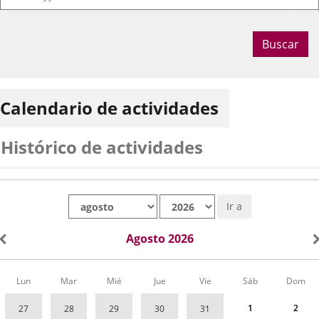
TRAYECTORIAS GUARDADAS/PINTURA/BASTIDOR
SOCIOS GRUPO A. GUARDAR COMO
Buscar
Fechas
Todos los días, del 1 de septiembre de 2026 al 15 de septiembre
del
Organizador
de 2026
Concejalía de Participación Ciudadana y Deportes
evento
de
Programa
Exposiciones en los centros cívicos
actividad
Calendario de actividades
Espacio
Centro Cívico José María Luelmo
Histórico de actividades
MOMENTOS DEPORTIVOS ICÓNICOS EN VALLADOLID (I)/
FOTOGRAFÍA
Mes
Año
ASOCIACIÓN PRENSA DEPORTIVA Y AYUNTAMIENTO DE
Ir a
VALLADOLID
Fechas
Todos los días, del 1 de septiembre de 2026 al 15 de septiembre
Agosto 2026
del
Organizador
de 2026
Concejalía de Participación Ciudadana y Deportes
evento
de
Programa
Exposiciones en los centros cívicos
actividad
Espacio
Centro Cívico Rondilla
Calendario
Lun
Mar
Mié
Jue
Vie
Sáb
Dom
de
Exposiciones
1
2
27
28
29
30
31
en