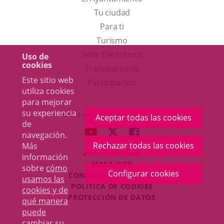
Tu ciudad
Para ti
Este
Turismo
enlace
Enlace
Sede Electrónica
Uso de
cookies
se
a
Transparencia
Este sitio web
abrirá
una
Participación
utiliza cookies
en
aplicación
para mejorar
una
externa.
su experiencia
Otras webs del Ayuntamiento
Aceptar todas las cookies
de
ventana
aderSocial
ENLACE
ENLACE
ENLACE
navegación.
nueva.
A
A
A
Rechazar todas las cookies
Más
ACCESIBILIDAD
UNA
UNA
UNA
información
MAPA WEB
sobre
cómo
APLICACIÓN
APLICACIÓN
APLICACIÓN
Configurar cookies
r
CONDICIONES LEGALES
usamos las
EXTERNA.
EXTERNA.
EXTERNA.
POLÍTICA DE COOKIES
cookies y de
PROTECCIÓN DE DATOS
qué manera
puede
cambiar su