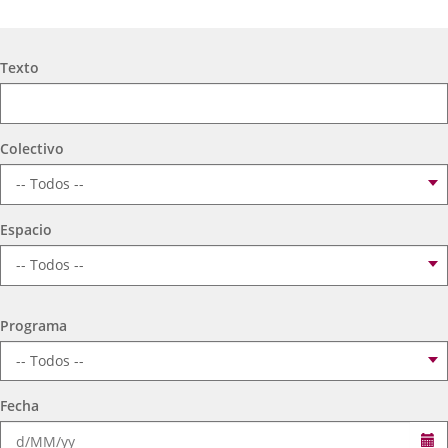
ESPACIO DE CALMA/ GRABADO Y FOTOGRAFÍA
Búsqueda
Texto
CARMEN MUÑOZ SÁNCHEZ Y ANA CANTERA SANZ
Fechas
Todos los días, del 3 de agosto de 2026 al 17 de agosto de 2026
Colectivo
del
Organizador
Concejalía de Participación Ciudadana y Deportes
evento
de
Programa
Exposiciones en los centros cívicos
actividad
Espacio
Centro Cívico Parquesol
Espacio
TULIPÁN/ SURREALISTA SIMBÓLICO
AV PISUERGA-HUERTA DEL REY / CRUZ
Programa
Fechas
Todos los días, del 1 de septiembre de 2026 al 15 de septiembre
del
Organizador
de 2026
Concejalía de Participación Ciudadana y Deportes
evento
de
Programa
Exposiciones en los centros cívicos
actividad
Espacio
Centro Cívico Bailarín Vicente Escudero
Fecha
Se