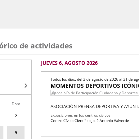
ORIAS GUARDADAS/PINTURA/BASTIDOR
órico de actividades
AGOSTO
JUEVES 6, AGOSTO 2026
S DEPORTIVOS ICÓNICOS EN VALLADOLID (I)/ FO
2026
Todos los días, del 3 de agosto de 2026 al 31 de a
MOMENTOS DEPORTIVOS ICÓNICO
ALLADOLID
FOTOGRAFÍA
Concejalía de Participación Ciudadana y Deportes
Dom
ASOCIACIÓN PRENSA DEPORTIVA Y AYUNT
NTAR MI HISTORIA/ COMISARIO PABLO LLORCA/ F
Fechas
Organizador
Programa
Exposiciones en los centros cívicos
2
del
de
Espacio
STINIAN MUSEUM, 1948-2023
Centro Cívico Científico José Antonio Valverde
evento
actividad
9