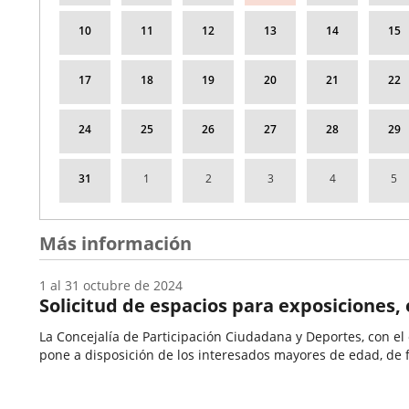
a
Fechas
Organizador
Programa
Exposiciones en los centros cívicos
agosto
del
de
Espacio
10
11
12
13
14
15
Centro Cívico Zona Sur
2026
evento
actividad
Todos los días, del 1 de septiembre de 2026
LUZ. MÚS
17
18
19
20
21
22
al 15 de septiembre de 2026
FOTOGRA
Concejalía de Participación Ciudadana y Deportes
24
25
26
27
28
29
ALBERTO DURÁN PHOTOGRAPHY
Fechas
Organizador
Programa
Exposiciones en los centros cívicos
del
de
Espacio
Centro Municipal José Luis Mosquera (Huerta del Rey)
31
1
2
3
4
5
evento
actividad
Más información
1
al
31
octubre
de 2024
Solicitud de espacios para exposiciones,
La Concejalía de Participación Ciudadana y Deportes, con el ob
pone a disposición de los interesados mayores de edad, de fo
Fecha