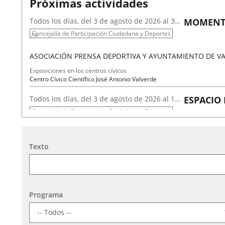
Próximas actividades
Todos los días, del 3 de agosto de 2026 al 31
MOMENTO
de agosto de 2026
Concejalía de Participación Ciudadana y Deportes
ASOCIACIÓN PRENSA DEPORTIVA Y AYUNTAMIENTO DE V
Fechas
Organizador
Programa
Exposiciones en los centros cívicos
del
de
Espacio
Centro Cívico Científico José Antonio Valverde
evento
actividad
Todos los días, del 3 de agosto de 2026 al 17
ESPACIO
de agosto de 2026
Concejalía de Participación Ciudadana y Deportes
CARMEN MUÑOZ SÁNCHEZ Y ANA CANTERA SANZ
Búsqueda
Texto
Fechas
Organizador
Programa
Exposiciones en los centros cívicos
del
de
Espacio
Centro Cívico Parquesol
evento
actividad
Todos los días, del 1 de septiembre de 2026
TULIPÁN
al 15 de septiembre de 2026
Concejalía de Participación Ciudadana y Deportes
Programa
AV PISUERGA-HUERTA DEL REY / CRUZ