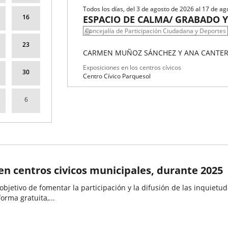
Todos los días, del 3 de agosto de 2026 al 17 de a
16
ESPACIO DE CALMA/ GRABADO 
Concejalía de Participación Ciudadana y Deportes
CULO. HISTORIAS. RELATOS VISUALES DEL RITUAL
23
FÍA
CARMEN MUÑOZ SÁNCHEZ Y ANA CANTER
Fechas
Organizador
Programa
Exposiciones en los centros cívicos
30
del
de
Espacio
Centro Cívico Parquesol
evento
actividad
6
 en centros civicos municipales, durante 2025
jetivo de fomentar la participación y la difusión de las inquietudesa
rma gratuita,...