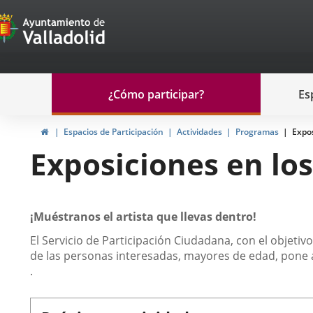
Portal
Saltar al contenido
de
Participación
Menu
¿Cómo participar?
Es
navegación
Participación
Inicio
Espacios de Participación
Actividades
Programas
Expos
Exposiciones en los
Descripción
¡Muéstranos el artista que llevas dentro!
El Servicio de Participación Ciudadana, con el objetivo 
de las personas interesadas, mayores de edad, pone a 
.