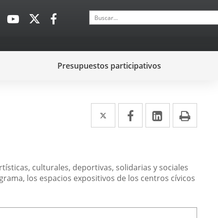
Buscar
Enlace
Enlace
Enlace
a
a
a
una
una
una
aplicación
aplicación
aplicación
Presupuestos participativos
externa.
externa.
externa.
Twitter
Enlace
Facebook
Enlace
LinkedIn
Enlace
Impr
a
a
a
una
una
una
aplicación
aplicación
aplicación
ísticas, culturales, deportivas, solidarias y sociales
externa.
externa.
externa.
rama, los espacios expositivos de los centros cívicos