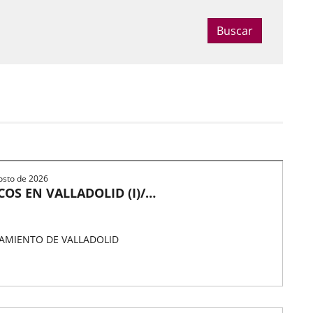
Buscar
TOGRAFÍA
gosto de 2026
S EN VALLADOLID (I)/
AMIENTO DE VALLADOLID
OTOGRAFÍAS DE