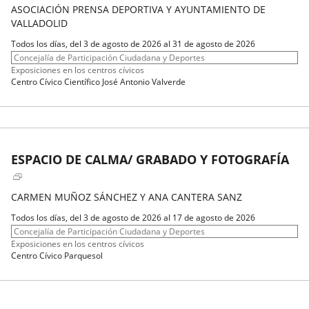
ASOCIACIÓN PRENSA DEPORTIVA Y AYUNTAMIENTO DE
VALLADOLID
Fechas
Todos los días, del 3 de agosto de 2026 al 31 de agosto de 2026
del
Organizador
Concejalía de Participación Ciudadana y Deportes
evento
de
Programa
Exposiciones en los centros cívicos
actividad
Espacio
Centro Cívico Científico José Antonio Valverde
ESPACIO DE CALMA/ GRABADO Y FOTOGRAFÍA
CARMEN MUÑOZ SÁNCHEZ Y ANA CANTERA SANZ
Fechas
Todos los días, del 3 de agosto de 2026 al 17 de agosto de 2026
del
Organizador
Concejalía de Participación Ciudadana y Deportes
evento
de
Programa
Exposiciones en los centros cívicos
actividad
Espacio
Centro Cívico Parquesol