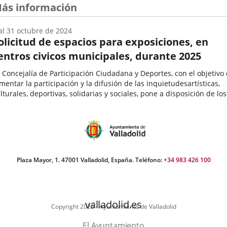
ás información
al
31
octubre
de 2024
olicitud de espacios para exposiciones, en
entros civicos municipales, durante 2025
 Concejalía de Participación Ciudadana y Deportes, con el objetivo
mentar la participación y la difusión de las inquietudesartísticas,
lturales, deportivas, solidarias y sociales, pone a disposición de los
teresados mayores de edad, de forma gratuita,...
echa
e
icio
el
vento
Plaza Mayor, 1. 47001 Valladolid, España. Teléfono:
+34 983 426 100
valladolid.es
Copyright 2025 - Ayuntamiento de Valladolid
El Ayuntamiento