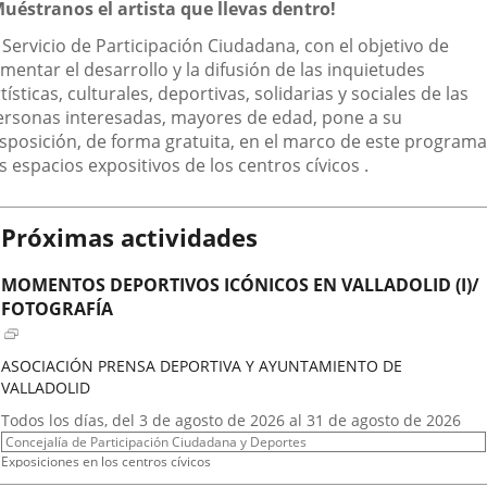
escripción
Muéstranos el artista que llevas dentro!
aplicación
aplicación
aplic
 Servicio de Participación Ciudadana, con el objetivo de
externa.
externa.
exte
mentar el desarrollo y la difusión de las inquietudes
tísticas, culturales, deportivas, solidarias y sociales de las
ersonas interesadas, mayores de edad, pone a su
isposición, de forma gratuita, en el marco de este programa
s espacios expositivos de los centros cívicos .
Próximas actividades
MOMENTOS DEPORTIVOS ICÓNICOS EN VALLADOLID (I)/
FOTOGRAFÍA
ASOCIACIÓN PRENSA DEPORTIVA Y AYUNTAMIENTO DE
VALLADOLID
Fechas
Todos los días, del 3 de agosto de 2026 al 31 de agosto de 2026
del
Organizador
Concejalía de Participación Ciudadana y Deportes
evento
de
Programa
Exposiciones en los centros cívicos
actividad
Espacio
Centro Cívico Científico José Antonio Valverde