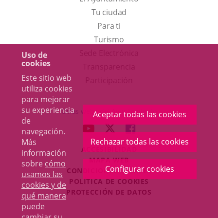
Tu ciudad
Para ti
Este
Turismo
enlace
Enlace
Sede Electrónica
Uso de
cookies
se
a
Transparencia
Este sitio web
abrirá
una
Participación
utiliza cookies
en
aplicación
para mejorar
una
externa.
su experiencia
Otras webs del Ayuntamiento
Aceptar todas las cookies
de
ventana
aderSocial
ENLACE
ENLACE
ENLACE
navegación.
nueva.
A
A
A
Rechazar todas las cookies
Más
ACCESIBILIDAD
UNA
UNA
UNA
información
MAPA WEB
sobre
cómo
APLICACIÓN
APLICACIÓN
APLICACIÓN
Configurar cookies
r
CONDICIONES LEGALES
usamos las
EXTERNA.
EXTERNA.
EXTERNA.
POLÍTICA DE COOKIES
cookies y de
PROTECCIÓN DE DATOS
qué manera
puede
cambiar su