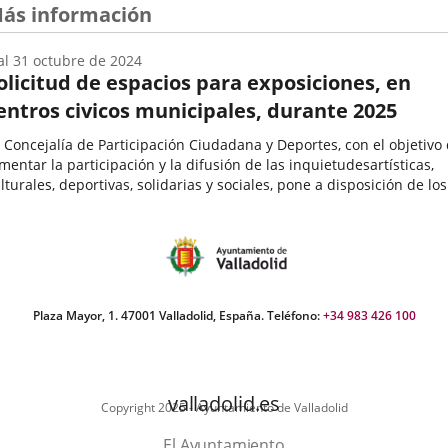
ás información
al
31
octubre
de 2024
olicitud de espacios para exposiciones, en
entros civicos municipales, durante 2025
 Concejalía de Participación Ciudadana y Deportes, con el objetivo
mentar la participación y la difusión de las inquietudesartísticas,
lturales, deportivas, solidarias y sociales, pone a disposición de los
teresados mayores de edad, de forma gratuita,...
echa
e
icio
el
vento
Plaza Mayor, 1. 47001 Valladolid, España. Teléfono:
+34 983 426 100
valladolid.es
Copyright 2025 - Ayuntamiento de Valladolid
El Ayuntamiento