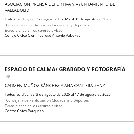
ASOCIACIÓN PRENSA DEPORTIVA Y AYUNTAMIENTO DE
VALLADOLID
Fechas
Todos los días, del 3 de agosto de 2026 al 31 de agosto de 2026
del
Organizador
Concejalía de Participación Ciudadana y Deportes
evento
de
Programa
Exposiciones en los centros cívicos
actividad
Espacio
Centro Cívico Científico José Antonio Valverde
ESPACIO DE CALMA/ GRABADO Y FOTOGRAFÍA
CARMEN MUÑOZ SÁNCHEZ Y ANA CANTERA SANZ
Fechas
Todos los días, del 3 de agosto de 2026 al 17 de agosto de 2026
del
Organizador
Concejalía de Participación Ciudadana y Deportes
evento
de
Programa
Exposiciones en los centros cívicos
actividad
Espacio
Centro Cívico Parquesol