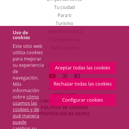
Tu ciudad
Para ti
Este
Turismo
enlace
Enlace
Sede Electrónica
Uso de
cookies
se
a
Transparencia
Este sitio web
abrirá
una
Participación
utiliza cookies
en
aplicación
para mejorar
una
externa.
su experiencia
Otras webs del Ayuntamiento
Aceptar todas las cookies
de
ventana
aderSocial
ENLACE
ENLACE
ENLACE
navegación.
nueva.
A
A
A
Rechazar todas las cookies
Más
ACCESIBILIDAD
UNA
UNA
UNA
información
MAPA WEB
sobre
cómo
APLICACIÓN
APLICACIÓN
APLICACIÓN
Configurar cookies
r
CONDICIONES LEGALES
usamos las
EXTERNA.
EXTERNA.
EXTERNA.
POLÍTICA DE COOKIES
cookies y de
PROTECCIÓN DE DATOS
qué manera
puede
cambiar su