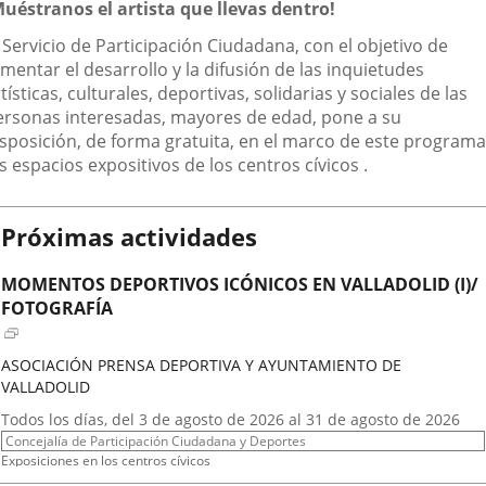
escripción
Muéstranos el artista que llevas dentro!
aplicación
aplicación
aplic
 Servicio de Participación Ciudadana, con el objetivo de
externa.
externa.
exte
mentar el desarrollo y la difusión de las inquietudes
tísticas, culturales, deportivas, solidarias y sociales de las
ersonas interesadas, mayores de edad, pone a su
isposición, de forma gratuita, en el marco de este programa
s espacios expositivos de los centros cívicos .
Próximas actividades
MOMENTOS DEPORTIVOS ICÓNICOS EN VALLADOLID (I)/
FOTOGRAFÍA
ASOCIACIÓN PRENSA DEPORTIVA Y AYUNTAMIENTO DE
VALLADOLID
Fechas
Todos los días, del 3 de agosto de 2026 al 31 de agosto de 2026
del
Organizador
Concejalía de Participación Ciudadana y Deportes
evento
de
Programa
Exposiciones en los centros cívicos
actividad
Espacio
Centro Cívico Científico José Antonio Valverde