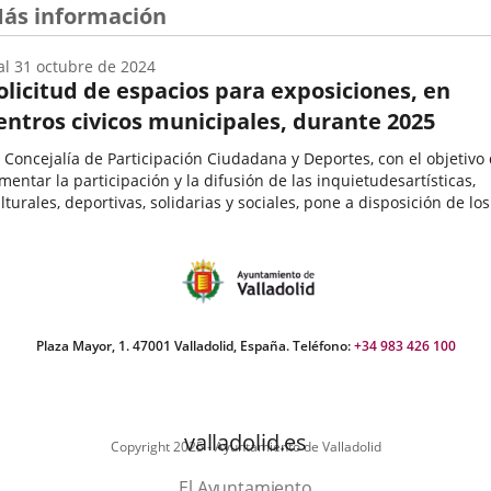
ás información
al
31
octubre
de 2024
olicitud de espacios para exposiciones, en
entros civicos municipales, durante 2025
 Concejalía de Participación Ciudadana y Deportes, con el objetivo
mentar la participación y la difusión de las inquietudesartísticas,
lturales, deportivas, solidarias y sociales, pone a disposición de los
teresados mayores de edad, de forma gratuita,...
echa
e
icio
el
vento
Plaza Mayor, 1. 47001 Valladolid, España. Teléfono:
+34 983 426 100
valladolid.es
Copyright 2025 - Ayuntamiento de Valladolid
El Ayuntamiento