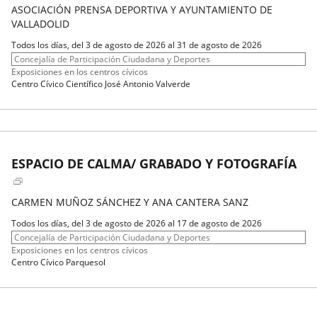
ASOCIACIÓN PRENSA DEPORTIVA Y AYUNTAMIENTO DE
VALLADOLID
Fechas
Todos los días, del 3 de agosto de 2026 al 31 de agosto de 2026
del
Organizador
Concejalía de Participación Ciudadana y Deportes
evento
de
Programa
Exposiciones en los centros cívicos
actividad
Espacio
Centro Cívico Científico José Antonio Valverde
ESPACIO DE CALMA/ GRABADO Y FOTOGRAFÍA
CARMEN MUÑOZ SÁNCHEZ Y ANA CANTERA SANZ
Fechas
Todos los días, del 3 de agosto de 2026 al 17 de agosto de 2026
del
Organizador
Concejalía de Participación Ciudadana y Deportes
evento
de
Programa
Exposiciones en los centros cívicos
actividad
Espacio
Centro Cívico Parquesol