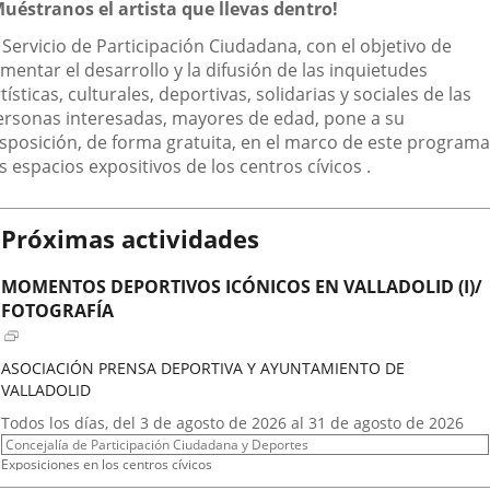
escripción
Muéstranos el artista que llevas dentro!
aplicación
aplicación
aplic
 Servicio de Participación Ciudadana, con el objetivo de
externa.
externa.
exte
mentar el desarrollo y la difusión de las inquietudes
tísticas, culturales, deportivas, solidarias y sociales de las
ersonas interesadas, mayores de edad, pone a su
isposición, de forma gratuita, en el marco de este programa
s espacios expositivos de los centros cívicos .
Próximas actividades
MOMENTOS DEPORTIVOS ICÓNICOS EN VALLADOLID (I)/
FOTOGRAFÍA
ASOCIACIÓN PRENSA DEPORTIVA Y AYUNTAMIENTO DE
VALLADOLID
Fechas
Todos los días, del 3 de agosto de 2026 al 31 de agosto de 2026
del
Organizador
Concejalía de Participación Ciudadana y Deportes
evento
de
Programa
Exposiciones en los centros cívicos
actividad
Espacio
Centro Cívico Científico José Antonio Valverde