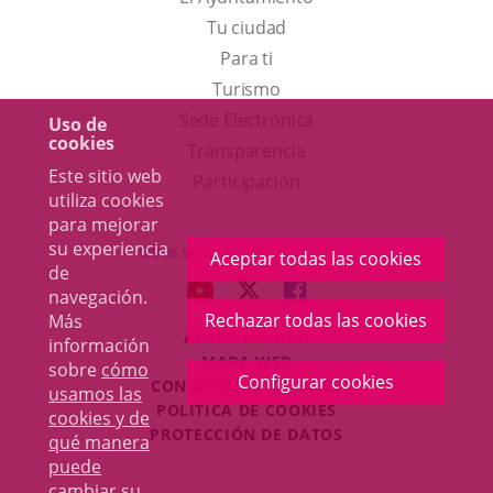
Tu ciudad
Para ti
Este
Turismo
enlace
Enlace
Sede Electrónica
Uso de
cookies
se
a
Transparencia
Este sitio web
abrirá
una
Participación
utiliza cookies
en
aplicación
para mejorar
una
externa.
su experiencia
Otras webs del Ayuntamiento
Aceptar todas las cookies
de
ventana
aderSocial
ENLACE
ENLACE
ENLACE
navegación.
nueva.
A
A
A
Rechazar todas las cookies
Más
ACCESIBILIDAD
UNA
UNA
UNA
información
MAPA WEB
sobre
cómo
APLICACIÓN
APLICACIÓN
APLICACIÓN
Configurar cookies
r
CONDICIONES LEGALES
usamos las
EXTERNA.
EXTERNA.
EXTERNA.
POLÍTICA DE COOKIES
cookies y de
PROTECCIÓN DE DATOS
qué manera
puede
cambiar su