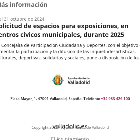
ás información
al
31
octubre
de 2024
olicitud de espacios para exposiciones, en
entros civicos municipales, durante 2025
 Concejalía de Participación Ciudadana y Deportes, con el objetivo
mentar la participación y la difusión de las inquietudesartísticas,
lturales, deportivas, solidarias y sociales, pone a disposición de los
teresados mayores de edad, de forma gratuita,...
echa
e
icio
el
vento
Plaza Mayor, 1. 47001 Valladolid, España. Teléfono:
+34 983 426 100
valladolid.es
Copyright 2025 - Ayuntamiento de Valladolid
El Ayuntamiento