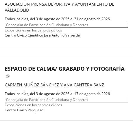
ASOCIACIÓN PRENSA DEPORTIVA Y AYUNTAMIENTO DE
VALLADOLID
Fechas
Todos los días, del 3 de agosto de 2026 al 31 de agosto de 2026
del
Organizador
Concejalía de Participación Ciudadana y Deportes
evento
de
Programa
Exposiciones en los centros cívicos
actividad
Espacio
Centro Cívico Científico José Antonio Valverde
ESPACIO DE CALMA/ GRABADO Y FOTOGRAFÍA
CARMEN MUÑOZ SÁNCHEZ Y ANA CANTERA SANZ
Fechas
Todos los días, del 3 de agosto de 2026 al 17 de agosto de 2026
del
Organizador
Concejalía de Participación Ciudadana y Deportes
evento
de
Programa
Exposiciones en los centros cívicos
actividad
Espacio
Centro Cívico Parquesol