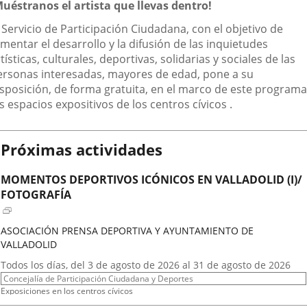
escripción
Muéstranos el artista que llevas dentro!
aplicación
aplicación
aplic
 Servicio de Participación Ciudadana, con el objetivo de
externa.
externa.
exte
mentar el desarrollo y la difusión de las inquietudes
tísticas, culturales, deportivas, solidarias y sociales de las
ersonas interesadas, mayores de edad, pone a su
isposición, de forma gratuita, en el marco de este programa
s espacios expositivos de los centros cívicos .
Próximas actividades
MOMENTOS DEPORTIVOS ICÓNICOS EN VALLADOLID (I)/
FOTOGRAFÍA
ASOCIACIÓN PRENSA DEPORTIVA Y AYUNTAMIENTO DE
VALLADOLID
Fechas
Todos los días, del 3 de agosto de 2026 al 31 de agosto de 2026
del
Organizador
Concejalía de Participación Ciudadana y Deportes
evento
de
Programa
Exposiciones en los centros cívicos
actividad
Espacio
Centro Cívico Científico José Antonio Valverde