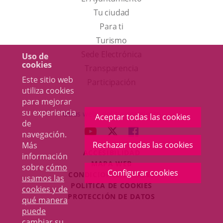
Tu ciudad
Para ti
Este
Turismo
enlace
Enlace
Sede Electrónica
Uso de
cookies
se
a
Transparencia
Este sitio web
abrirá
una
Participación
utiliza cookies
en
aplicación
para mejorar
una
externa.
su experiencia
Otras webs del Ayuntamiento
Aceptar todas las cookies
de
ventana
aderSocial
ENLACE
ENLACE
ENLACE
navegación.
nueva.
A
A
A
Rechazar todas las cookies
Más
ACCESIBILIDAD
UNA
UNA
UNA
información
MAPA WEB
sobre
cómo
APLICACIÓN
APLICACIÓN
APLICACIÓN
Configurar cookies
r
CONDICIONES LEGALES
usamos las
EXTERNA.
EXTERNA.
EXTERNA.
POLÍTICA DE COOKIES
cookies y de
PROTECCIÓN DE DATOS
qué manera
puede
cambiar su