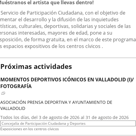
escripción
Muéstranos el artista que llevas dentro!
aplicación
aplicación
aplic
 Servicio de Participación Ciudadana, con el objetivo de
externa.
externa.
exte
mentar el desarrollo y la difusión de las inquietudes
tísticas, culturales, deportivas, solidarias y sociales de las
ersonas interesadas, mayores de edad, pone a su
isposición, de forma gratuita, en el marco de este programa
s espacios expositivos de los centros cívicos .
Próximas actividades
MOMENTOS DEPORTIVOS ICÓNICOS EN VALLADOLID (I)/
FOTOGRAFÍA
ASOCIACIÓN PRENSA DEPORTIVA Y AYUNTAMIENTO DE
VALLADOLID
Fechas
Todos los días, del 3 de agosto de 2026 al 31 de agosto de 2026
del
Organizador
Concejalía de Participación Ciudadana y Deportes
evento
de
Programa
Exposiciones en los centros cívicos
actividad
Espacio
Centro Cívico Científico José Antonio Valverde