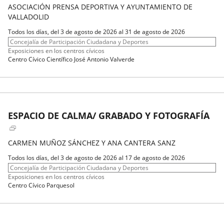
ASOCIACIÓN PRENSA DEPORTIVA Y AYUNTAMIENTO DE
VALLADOLID
Fechas
Todos los días, del 3 de agosto de 2026 al 31 de agosto de 2026
del
Organizador
Concejalía de Participación Ciudadana y Deportes
evento
de
Programa
Exposiciones en los centros cívicos
actividad
Espacio
Centro Cívico Científico José Antonio Valverde
ESPACIO DE CALMA/ GRABADO Y FOTOGRAFÍA
CARMEN MUÑOZ SÁNCHEZ Y ANA CANTERA SANZ
Fechas
Todos los días, del 3 de agosto de 2026 al 17 de agosto de 2026
del
Organizador
Concejalía de Participación Ciudadana y Deportes
evento
de
Programa
Exposiciones en los centros cívicos
actividad
Espacio
Centro Cívico Parquesol