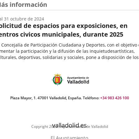
ás información
al
31
octubre
de 2024
olicitud de espacios para exposiciones, en
entros civicos municipales, durante 2025
 Concejalía de Participación Ciudadana y Deportes, con el objetivo
mentar la participación y la difusión de las inquietudesartísticas,
lturales, deportivas, solidarias y sociales, pone a disposición de los
teresados mayores de edad, de forma gratuita,...
echa
e
icio
el
vento
Plaza Mayor, 1. 47001 Valladolid, España. Teléfono:
+34 983 426 100
valladolid.es
Copyright 2025 - Ayuntamiento de Valladolid
El Ayuntamiento