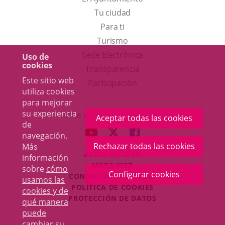
Tu ciudad
Para ti
Este
Turismo
enlace
Enlace
Sede Electrónica
Uso de
cookies
se
a
Transparencia
Este sitio web
abrirá
una
Participación
utiliza cookies
en
aplicación
para mejorar
una
externa.
su experiencia
Otras webs del Ayuntamiento
Aceptar todas las cookies
de
ventana
aderSocial
ENLACE
ENLACE
ENLACE
navegación.
nueva.
A
A
A
Rechazar todas las cookies
Más
ACCESIBILIDAD
UNA
UNA
UNA
información
MAPA WEB
sobre
cómo
APLICACIÓN
APLICACIÓN
APLICACIÓN
Configurar cookies
r
CONDICIONES LEGALES
usamos las
EXTERNA.
EXTERNA.
EXTERNA.
POLÍTICA DE COOKIES
cookies y de
PROTECCIÓN DE DATOS
qué manera
puede
cambiar su