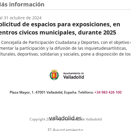
ás información
al
31
octubre
de 2024
olicitud de espacios para exposiciones, en
entros civicos municipales, durante 2025
 Concejalía de Participación Ciudadana y Deportes, con el objetivo
mentar la participación y la difusión de las inquietudesartísticas,
lturales, deportivas, solidarias y sociales, pone a disposición de los
teresados mayores de edad, de forma gratuita,...
echa
e
icio
el
vento
Plaza Mayor, 1. 47001 Valladolid, España. Teléfono:
+34 983 426 100
valladolid.es
Copyright 2025 - Ayuntamiento de Valladolid
El Ayuntamiento