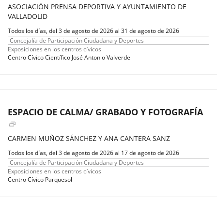
ASOCIACIÓN PRENSA DEPORTIVA Y AYUNTAMIENTO DE
VALLADOLID
Fechas
Todos los días, del 3 de agosto de 2026 al 31 de agosto de 2026
del
Organizador
Concejalía de Participación Ciudadana y Deportes
evento
de
Programa
Exposiciones en los centros cívicos
actividad
Espacio
Centro Cívico Científico José Antonio Valverde
ESPACIO DE CALMA/ GRABADO Y FOTOGRAFÍA
CARMEN MUÑOZ SÁNCHEZ Y ANA CANTERA SANZ
Fechas
Todos los días, del 3 de agosto de 2026 al 17 de agosto de 2026
del
Organizador
Concejalía de Participación Ciudadana y Deportes
evento
de
Programa
Exposiciones en los centros cívicos
actividad
Espacio
Centro Cívico Parquesol