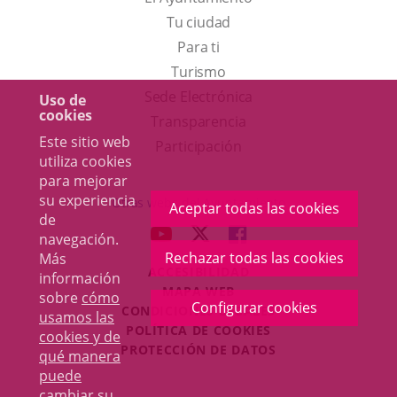
Tu ciudad
Para ti
Este
Turismo
enlace
Enlace
Sede Electrónica
Uso de
cookies
se
a
Transparencia
Este sitio web
abrirá
una
Participación
utiliza cookies
en
aplicación
para mejorar
una
externa.
su experiencia
Otras webs del Ayuntamiento
Aceptar todas las cookies
de
ventana
aderSocial
ENLACE
ENLACE
ENLACE
navegación.
nueva.
A
A
A
Rechazar todas las cookies
Más
ACCESIBILIDAD
UNA
UNA
UNA
información
MAPA WEB
sobre
cómo
APLICACIÓN
APLICACIÓN
APLICACIÓN
Configurar cookies
r
CONDICIONES LEGALES
usamos las
EXTERNA.
EXTERNA.
EXTERNA.
POLÍTICA DE COOKIES
cookies y de
PROTECCIÓN DE DATOS
qué manera
puede
cambiar su