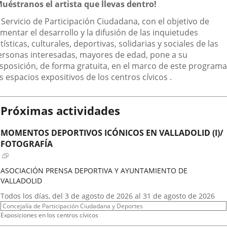
escripción
Muéstranos el artista que llevas dentro!
aplicación
aplicación
aplic
 Servicio de Participación Ciudadana, con el objetivo de
externa.
externa.
exte
mentar el desarrollo y la difusión de las inquietudes
tísticas, culturales, deportivas, solidarias y sociales de las
ersonas interesadas, mayores de edad, pone a su
isposición, de forma gratuita, en el marco de este programa
s espacios expositivos de los centros cívicos .
Próximas actividades
MOMENTOS DEPORTIVOS ICÓNICOS EN VALLADOLID (I)/
FOTOGRAFÍA
ASOCIACIÓN PRENSA DEPORTIVA Y AYUNTAMIENTO DE
VALLADOLID
Fechas
Todos los días, del 3 de agosto de 2026 al 31 de agosto de 2026
del
Organizador
Concejalía de Participación Ciudadana y Deportes
evento
de
Programa
Exposiciones en los centros cívicos
actividad
Espacio
Centro Cívico Científico José Antonio Valverde