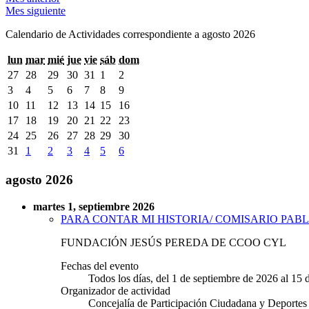
Mes siguiente
Calendario de Actividades correspondiente a agosto 2026
lun
mar
mié
jue
vie
sáb
dom
27
28
29
30
31
1
2
3
4
5
6
7
8
9
10
11
12
13
14
15
16
17
18
19
20
21
22
23
24
25
26
27
28
29
30
31
1
2
3
4
5
6
agosto 2026
martes 1, septiembre 2026
PARA CONTAR MI HISTORIA/ COMISARIO PABL
FUNDACIÓN JESÚS PEREDA DE CCOO CYL
Fechas del evento
Todos los días, del 1 de septiembre de 2026 al 15
Organizador de actividad
Concejalía de Participación Ciudadana y Deportes