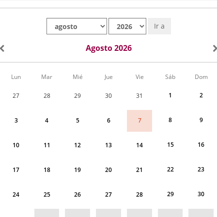
Mes
Año
Ir a
Agosto 2026
Calendario
Lun
Mar
Mié
Jue
Vie
Sáb
Dom
de
Actividades
1
2
27
28
29
30
31
correspondiente
a
agosto
8
9
7
3
4
5
6
2026
15
16
10
11
12
13
14
22
23
17
18
19
20
21
29
30
24
25
26
27
28