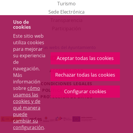
Este
Turismo
enlace
Enlace
Sede Electrónica
se
a
Transparencia
Uso de
cookies
abrirá
una
Participación
Este sitio web
en
aplicación
utiliza cookies
una
externa.
Otras webs del Ayuntamiento
para mejorar
ventana
su experiencia
aderSocial
ENLACE
ENLACE
ENLACE
Aceptar todas las cookies
nueva.
de
A
A
A
navegación.
ACCESIBILIDAD
UNA
UNA
UNA
Rechazar todas las cookies
Más
MAPA WEB
APLICACIÓN
APLICACIÓN
APLICACIÓN
información
r
CONDICIONES LEGALES
EXTERNA.
EXTERNA.
EXTERNA.
sobre
cómo
POLÍTICA DE COOKIES
Configurar cookies
usamos las
PROTECCIÓN DE DATOS
cookies y de
qué manera
puede
cambiar su
configuración
.