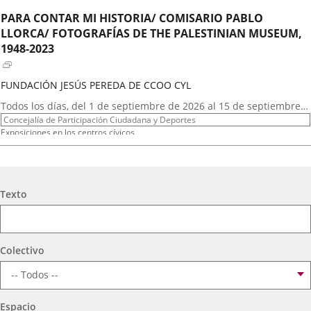
externa.
externa.
exte
PARA CONTAR MI HISTORIA/ COMISARIO PABLO
LLORCA/ FOTOGRAFÍAS DE THE PALESTINIAN MUSEUM,
1948-2023
FUNDACIÓN JESÚS PEREDA DE CCOO CYL
Fechas
Todos los días, del 1 de septiembre de 2026 al 15 de septiembre
del
Organizador
de 2026
Concejalía de Participación Ciudadana y Deportes
evento
de
Programa
Exposiciones en los centros cívicos
actividad
Espacio
Centro Cívico Zona Sur
GRUPO DE TEATRO LA MASCARA
Búsqueda
Texto
Fechas
2026
29
septiembre
19:00 - 20:15
del
Organizador
Concejalía de Participación Ciudadana y Deportes
evento
de
Programa
Muestras de Teatro Vecinal, Cultura Tradicional y Actividades Culturales y de
Colectivo
actividad
Ocio Infantil 2026
Espacio
Centro Cívico Zona Sur
Espacio