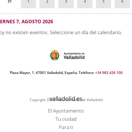
1
2
3
4
5
6
31
GOSTO
IERNES 7, AGOSTO 2026
026
oy no existen eventos. Seleccione un día del calendario.
Plaza Mayor, 1. 47001 Valladolid, España. Teléfono:
+34 983 426 100
valladolid.es
Copyright 2025 - Ayuntamiento de Valladolid
El Ayuntamiento
Tu ciudad
Para ti