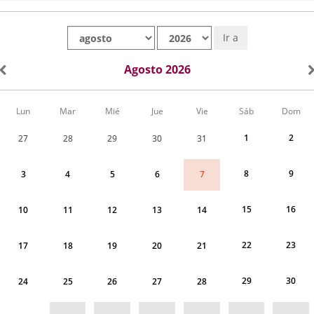
Mes
Año
Ir a
Agosto 2026
Calendario
Lun
Mar
Mié
Jue
Vie
Sáb
Dom
de
Actividades
1
2
27
28
29
30
31
correspondiente
a
agosto
8
9
7
3
4
5
6
2026
15
16
10
11
12
13
14
22
23
17
18
19
20
21
29
30
24
25
26
27
28