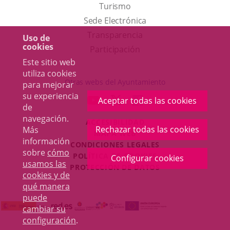
Este
Turismo
enlace
Enlace
Sede Electrónica
se
a
Transparencia
Uso de
cookies
abrirá
una
Participación
Este sitio web
en
aplicación
utiliza cookies
una
externa.
Otras webs del Ayuntamiento
para mejorar
ventana
su experiencia
aderSocial
ENLACE
ENLACE
ENLACE
Aceptar todas las cookies
nueva.
de
A
A
A
navegación.
ACCESIBILIDAD
UNA
UNA
UNA
Rechazar todas las cookies
Más
MAPA WEB
APLICACIÓN
APLICACIÓN
APLICACIÓN
información
r
CONDICIONES LEGALES
EXTERNA.
EXTERNA.
EXTERNA.
sobre
cómo
POLÍTICA DE COOKIES
Configurar cookies
usamos las
PROTECCIÓN DE DATOS
cookies y de
qué manera
puede
cambiar su
configuración
.