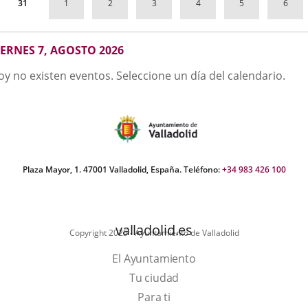
1
2
3
4
5
6
31
GOSTO
IERNES 7, AGOSTO 2026
026
oy no existen eventos. Seleccione un día del calendario.
Plaza Mayor, 1. 47001 Valladolid, España. Teléfono:
+34 983 426 100
valladolid.es
Copyright 2025 - Ayuntamiento de Valladolid
El Ayuntamiento
Tu ciudad
Para ti