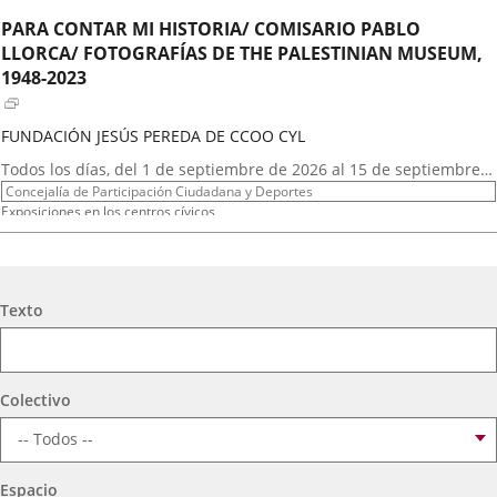
externa.
externa.
exte
PARA CONTAR MI HISTORIA/ COMISARIO PABLO
LLORCA/ FOTOGRAFÍAS DE THE PALESTINIAN MUSEUM,
1948-2023
FUNDACIÓN JESÚS PEREDA DE CCOO CYL
Fechas
Todos los días, del 1 de septiembre de 2026 al 15 de septiembre
del
Organizador
de 2026
Concejalía de Participación Ciudadana y Deportes
evento
de
Programa
Exposiciones en los centros cívicos
actividad
Espacio
Centro Cívico Zona Sur
GRUPO DE TEATRO LA MASCARA
Búsqueda
Texto
Fechas
2026
29
septiembre
19:00 - 20:15
del
Organizador
Concejalía de Participación Ciudadana y Deportes
evento
de
Programa
Muestras de Teatro Vecinal, Cultura Tradicional y Actividades Culturales y de
Colectivo
actividad
Ocio Infantil 2026
Espacio
Centro Cívico Zona Sur
Espacio