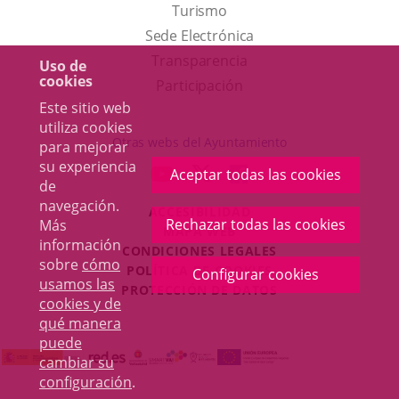
Este
Turismo
enlace
Enlace
Sede Electrónica
se
a
Transparencia
Uso de
cookies
abrirá
una
Participación
Este sitio web
en
aplicación
utiliza cookies
una
externa.
Otras webs del Ayuntamiento
para mejorar
ventana
su experiencia
aderSocial
ENLACE
ENLACE
ENLACE
Aceptar todas las cookies
nueva.
de
A
A
A
navegación.
ACCESIBILIDAD
UNA
UNA
UNA
Rechazar todas las cookies
Más
MAPA WEB
APLICACIÓN
APLICACIÓN
APLICACIÓN
información
r
CONDICIONES LEGALES
EXTERNA.
EXTERNA.
EXTERNA.
sobre
cómo
POLÍTICA DE COOKIES
Configurar cookies
usamos las
PROTECCIÓN DE DATOS
cookies y de
qué manera
puede
cambiar su
configuración
.