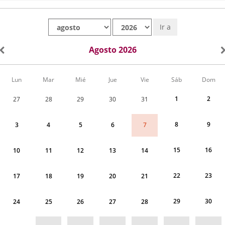
Mes
Año
Ir a
Agosto 2026
Calendario
Lun
Mar
Mié
Jue
Vie
Sáb
Dom
de
Actividades
1
2
27
28
29
30
31
correspondiente
a
agosto
8
9
7
3
4
5
6
2026
15
16
10
11
12
13
14
22
23
17
18
19
20
21
29
30
24
25
26
27
28