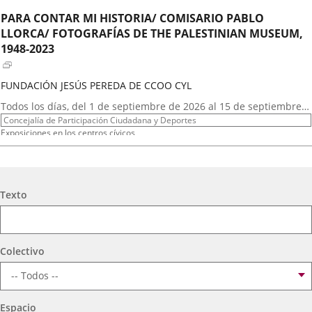
externa.
externa.
exte
PARA CONTAR MI HISTORIA/ COMISARIO PABLO
LLORCA/ FOTOGRAFÍAS DE THE PALESTINIAN MUSEUM,
1948-2023
FUNDACIÓN JESÚS PEREDA DE CCOO CYL
Fechas
Todos los días, del 1 de septiembre de 2026 al 15 de septiembre
del
Organizador
de 2026
Concejalía de Participación Ciudadana y Deportes
evento
de
Programa
Exposiciones en los centros cívicos
actividad
Espacio
Centro Cívico Zona Sur
GRUPO DE TEATRO LA MASCARA
Búsqueda
Texto
Fechas
2026
29
septiembre
19:00 - 20:15
del
Organizador
Concejalía de Participación Ciudadana y Deportes
evento
de
Programa
Muestras de Teatro Vecinal, Cultura Tradicional y Actividades Culturales y de
Colectivo
actividad
Ocio Infantil 2026
Espacio
Centro Cívico Zona Sur
Espacio