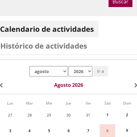
Buscar
Calendario de actividades
Histórico de actividades
Mes
Año
Ir a
Agosto 2026
Calendario
Lun
Mar
Mié
Jue
Vie
Sáb
Dom
de
Actividades
1
2
27
28
29
30
31
correspondiente
a
agosto
9
8
3
4
5
6
7
2026