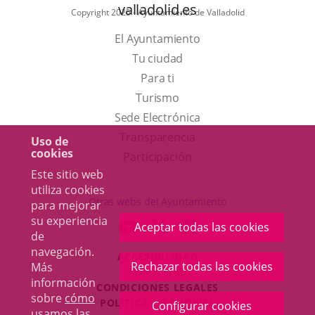
valladolid.es
Copyright 2025 - Ayuntamiento de Valladolid
El Ayuntamiento
Tu ciudad
Para ti
Este
Turismo
enlace
Enlace
Sede Electrónica
se
a
Transparencia
Uso de
cookies
abrirá
una
Participación
Este sitio web
en
aplicación
utiliza cookies
una
externa.
Otras webs del Ayuntamiento
para mejorar
ventana
su experiencia
aderSocial
ENLACE
ENLACE
ENLACE
Aceptar todas las cookies
nueva.
de
A
A
A
navegación.
ACCESIBILIDAD
UNA
UNA
UNA
Rechazar todas las cookies
Más
MAPA WEB
APLICACIÓN
APLICACIÓN
APLICACIÓN
información
r
CONDICIONES LEGALES
EXTERNA.
EXTERNA.
EXTERNA.
sobre
cómo
POLÍTICA DE COOKIES
Configurar cookies
usamos las