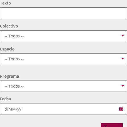
aplicación
aplicación
aplic
Búsqueda
Texto
externa.
externa.
exte
Colectivo
Espacio
Programa
Fecha
Se