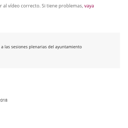
una
una
una
r al vídeo correcto. Si tiene problemas,
vaya
aplicación
aplicación
aplicación
externa.
externa.
externa.
 a las sesiones plenarias del ayuntamiento
2018