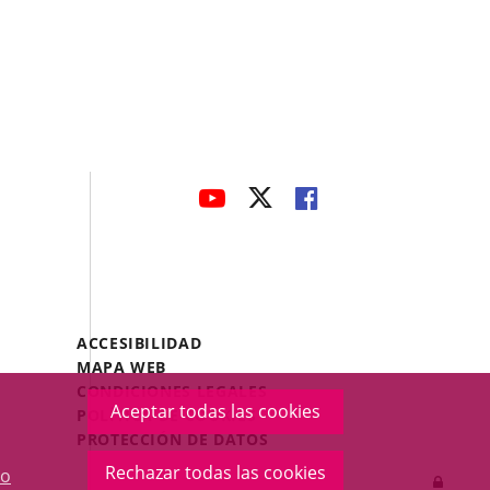
avaHeaderSocial
ENLACE
ENLACE
ENLACE
A
A
A
UNA
UNA
UNA
APLICACIÓN
APLICACIÓN
APLICACIÓN
EXTERNA.
EXTERNA.
EXTERNA.
Menú
ACCESIBILIDAD
Legal
MAPA WEB
Footer
CONDICIONES LEGALES
Aceptar todas las cookies
POLÍTICA DE COOKIES
PROTECCIÓN DE DATOS
Rechazar todas las cookies
o
Inicia