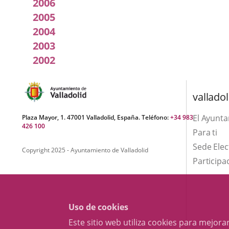
2006
2005
2004
2003
2002
valladol
El Ayunt
Plaza Mayor, 1. 47001 Valladolid, España. Teléfono:
+34 983
426 100
Para ti
Sede Elec
Copyright 2025 - Ayuntamiento de Valladolid
Participa
Uso de cookies
Este sitio web utiliza cookies para mejo