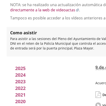
Descripción
NOTA: se ha realizado una actualización automática de
Enlace
directamente a la web de videoactas
.
a
Tampoco es posible acceder a los vídeos anteriores a
una
aplicación
externa.
Como asistir
Para asistir a las sesiones del Pleno del Ayuntamiento de Va
DNI en el reten de la Policía Municipal que controla el acce
de entrada será por la puerta principal, Plaza Mayor.
Acuerdos
9 de
2025
Sesión
adoptados
2024
2023
por
Acuerd
2022
Fecha
Orden
el
2021
de
del
De
la
día
pleno
2020
Sesión
Vídeo
Ví