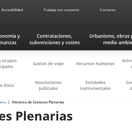
Accesibilidad
Trabaja con nosotros
Contacto
onomía
y
Contrataciones,
Urbanismo, obras 
inanzas
subvenciones
y costes
medio ambie
 Grupos
Acti
Gastos de viaje
Recursos humanos
cipales
Resoluciones
Entidades
Co
o Ético
Judiciales
instrumentales
leno
Histórico de Sesiones Plenarias
es Plenarias