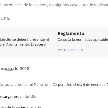
 los enlaces de los vídeos, en algunos casos puede no lleva
 2015.
Reglamento
lladolid se deberá presentar el
Conozca la normativa aplicable
so al Ayuntamiento. El acceso
Ver reglamento
 enero de 2018
 Ordinaria
os adoptados por el Pleno de la Corporación el día 9 de enero de 
scargar orden del día
Enlace
deo de la sesión plenaria