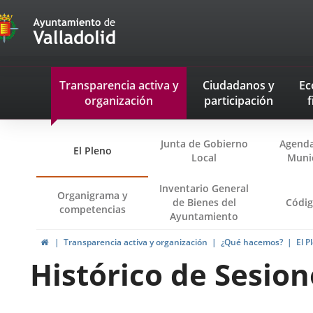
Transparencia
Saltar al contenido
Menu
Transparencia activa
y
Ciudadanos
y
Ec
navegación
organización
participación
f
Transparencia
Junta de Gobierno
Agenda
El Pleno
Local
Muni
Inventario General
Organigrama y
de Bienes del
Códig
competencias
Ayuntamiento
Inicio
Transparencia activa y organización
¿Qué hacemos?
El P
Histórico de Sesion