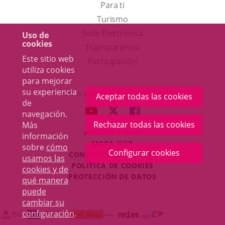
Para ti
Este
Turismo
enlace
Enlace
Sede Electrónica
Uso de
cookies
se
a
Transparencia
Este sitio web
abrirá
una
Participación
utiliza cookies
en
aplicación
para mejorar
una
externa.
su experiencia
Otras webs del Ayuntamiento
Aceptar todas las cookies
de
ventana
aderSocial
ENLACE
ENLACE
ENLACE
navegación.
nueva.
A
A
A
Rechazar todas las cookies
Más
ACCESIBILIDAD
UNA
UNA
UNA
información
MAPA WEB
sobre
cómo
APLICACIÓN
APLICACIÓN
APLICACIÓN
Configurar cookies
r
CONDICIONES LEGALES
usamos las
EXTERNA.
EXTERNA.
EXTERNA.
POLÍTICA DE COOKIES
cookies y de
PROTECCIÓN DE DATOS
qué manera
puede
cambiar su
configuración
.