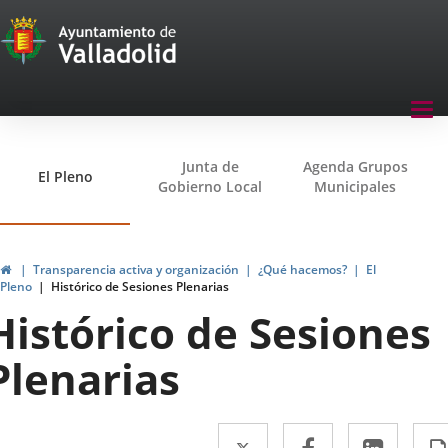
Transparencia
Saltar al contenido
Menu
Tog
navegación
nav
Transparencia
Junta de
Agenda Grupos
El Pleno
Gobierno Local
Municipales
Inicio
Transparencia activa y organización
¿Qué hacemos?
El
Pleno
Histórico de Sesiones Plenarias
Histórico de Sesiones
Plenarias
Twitter
Enlace
Facebook
Enlace
Linke
Enlac