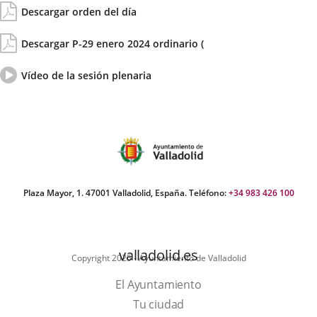
de
del
Descargar orden del día
la
día
Sesión
Actas/Acuerdos
Descargar P-29 enero 2024 ordinario (
Vídeo
Enlace
Vídeo de la sesión plenaria
del
a
pleno
una
aplicación
externa.
Plaza Mayor, 1. 47001 Valladolid, España. Teléfono:
+34 983 426 100
valladolid.es
Copyright 2025 - Ayuntamiento de Valladolid
El Ayuntamiento
Tu ciudad