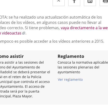
a
a
a
una
una
una
escripción
OTA: se ha realizado una actualización automática de los
aplicación
aplicación
aplic
laces de los vídeos, en algunos casos puede no llevar al
ídeo correcto. Si tiene problemas,
vaya directamente a la w
externa.
externa.
exter
Enlace
e videoactas
.
a
ampoco es posible acceder a los vídeos anteriores a 2015.
una
aplicación
externa.
omo asistir
Reglamento
ra asistir a las sesiones del
Conozca la normativa aplicable
eno del Ayuntamiento de
las sesiones plenarias del
lladolid se deberá presentar el
ayuntamiento
I en el reten de la Policía
Ver reglamento
nicipal que controla el acceso
 Ayuntamiento. El acceso de
trada será por la puerta
incipal, Plaza Mayor.