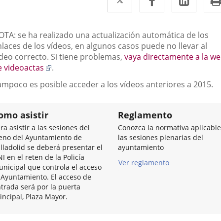
a
a
a
una
una
una
escripción
OTA: se ha realizado una actualización automática de los
aplicación
aplicación
aplic
laces de los vídeos, en algunos casos puede no llevar al
ídeo correcto. Si tiene problemas,
vaya directamente a la w
externa.
externa.
exter
Enlace
e videoactas
.
a
ampoco es posible acceder a los vídeos anteriores a 2015.
una
aplicación
externa.
omo asistir
Reglamento
ra asistir a las sesiones del
Conozca la normativa aplicable
eno del Ayuntamiento de
las sesiones plenarias del
lladolid se deberá presentar el
ayuntamiento
I en el reten de la Policía
Ver reglamento
nicipal que controla el acceso
 Ayuntamiento. El acceso de
trada será por la puerta
incipal, Plaza Mayor.