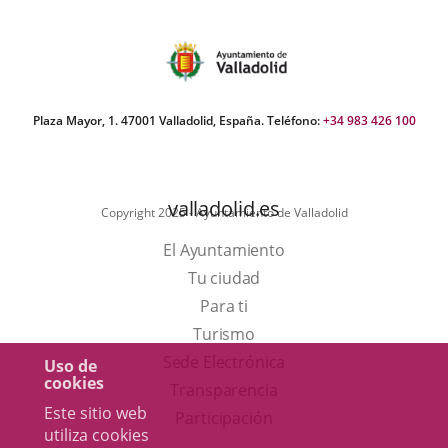
del
Pleno
Plaza Mayor, 1. 47001 Valladolid, España. Teléfono:
+34 983 426 100
valladolid.es
Copyright 2025 - Ayuntamiento de Valladolid
El Ayuntamiento
Tu ciudad
Para ti
Este
Turismo
enlace
Enlace
Sede Electrónica
Uso de
cookies
se
a
Transparencia
Este sitio web
abrirá
una
Participación
utiliza cookies
en
aplicación