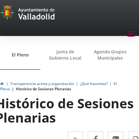
Transparencia
Saltar al contenido
Menu
Tog
navegación
nav
Transparencia
Junta de
Agenda Grupos
El Pleno
Gobierno Local
Municipales
Inicio
Transparencia activa y organización
¿Qué hacemos?
El
Pleno
Histórico de Sesiones Plenarias
Histórico de Sesiones
Plenarias
Twitter
Enlace
Facebook
Enlace
Linke
Enlac