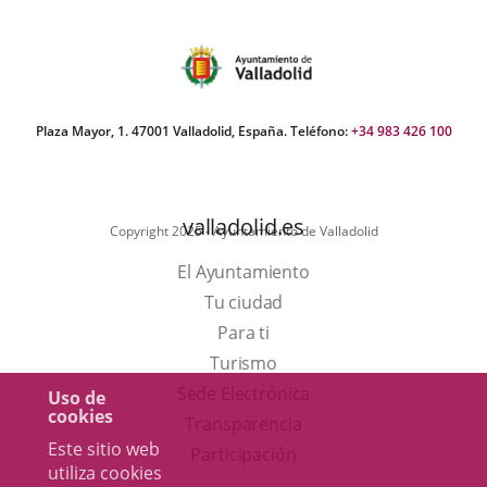
del
Pleno
Plaza Mayor, 1. 47001 Valladolid, España. Teléfono:
+34 983 426 100
valladolid.es
Copyright 2025 - Ayuntamiento de Valladolid
El Ayuntamiento
Tu ciudad
Para ti
Este
Turismo
enlace
Enlace
Sede Electrónica
Uso de
cookies
se
a
Transparencia
Este sitio web
abrirá
una
Participación
utiliza cookies
en
aplicación