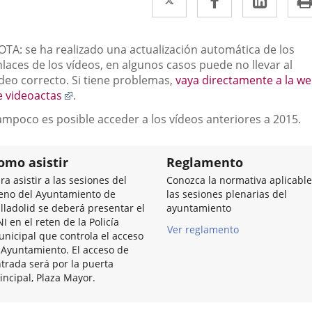
a
a
a
una
una
una
escripción
OTA: se ha realizado una actualización automática de los
aplicación
aplicación
aplic
laces de los vídeos, en algunos casos puede no llevar al
ídeo correcto. Si tiene problemas,
vaya directamente a la w
externa.
externa.
exter
Enlace
e videoactas
.
a
ampoco es posible acceder a los vídeos anteriores a 2015.
una
aplicación
externa.
omo asistir
Reglamento
ra asistir a las sesiones del
Conozca la normativa aplicable
eno del Ayuntamiento de
las sesiones plenarias del
lladolid se deberá presentar el
ayuntamiento
I en el reten de la Policía
Ver reglamento
nicipal que controla el acceso
 Ayuntamiento. El acceso de
trada será por la puerta
incipal, Plaza Mayor.