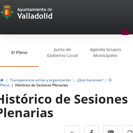
Transparencia
Saltar al contenido
Menu
Tog
navegación
nav
Transparencia
Junta de
Agenda Grupos
El Pleno
Gobierno Local
Municipales
Inicio
Transparencia activa y organización
¿Qué hacemos?
El
Pleno
Histórico de Sesiones Plenarias
Histórico de Sesiones
Plenarias
Twitter
Enlace
Facebook
Enlace
Linke
Enlac