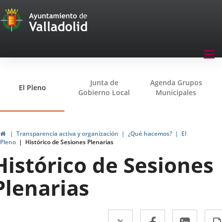
Transparencia
Saltar al contenido
Menu
Tog
navegación
nav
Transparencia
Junta de
Agenda Grupos
El Pleno
Gobierno Local
Municipales
Inicio
Transparencia activa y organización
¿Qué hacemos?
El
Pleno
Histórico de Sesiones Plenarias
Histórico de Sesiones
Plenarias
Twitter
Enlace
Facebook
Enlace
Linke
Enlac