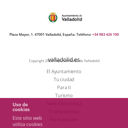
del
Pleno
Plaza Mayor, 1. 47001 Valladolid, España. Teléfono:
+34 983 426 100
valladolid.es
Copyright 2025 - Ayuntamiento de Valladolid
El Ayuntamiento
Tu ciudad
Para ti
Este
Turismo
enlace
Enlace
Sede Electrónica
Uso de
cookies
se
a
Transparencia
Este sitio web
abrirá
una
Participación
utiliza cookies
en
aplicación