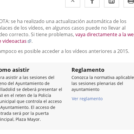
a
a
a
una
una
una
escripción
OTA: se ha realizado una actualización automática de los
aplicación
aplicación
aplic
laces de los vídeos, en algunos casos puede no llevar al
ídeo correcto. Si tiene problemas,
vaya directamente a la w
externa.
externa.
exter
Enlace
e videoactas
.
a
ampoco es posible acceder a los vídeos anteriores a 2015.
una
aplicación
externa.
omo asistir
Reglamento
ra asistir a las sesiones del
Conozca la normativa aplicable
eno del Ayuntamiento de
las sesiones plenarias del
lladolid se deberá presentar el
ayuntamiento
I en el reten de la Policía
Ver reglamento
nicipal que controla el acceso
 Ayuntamiento. El acceso de
trada será por la puerta
incipal, Plaza Mayor.