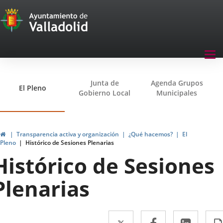
Transparencia
Saltar al contenido
Menu
Tog
navegación
nav
Transparencia
Junta de
Agenda Grupos
El Pleno
Gobierno Local
Municipales
Inicio
Transparencia activa y organización
¿Qué hacemos?
El
Pleno
Histórico de Sesiones Plenarias
Histórico de Sesiones
Plenarias
Twitter
Enlace
Facebook
Enlace
Linke
Enlac