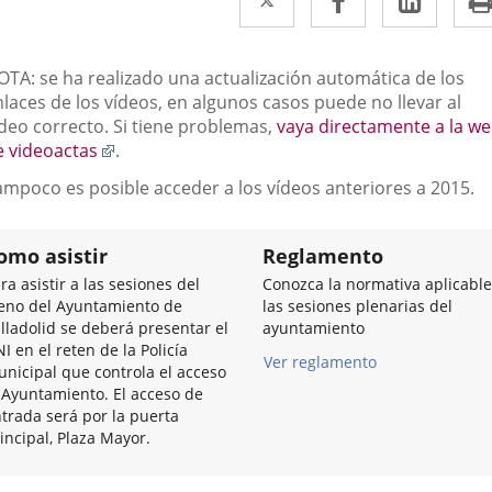
a
a
a
una
una
una
escripción
OTA: se ha realizado una actualización automática de los
aplicación
aplicación
aplic
laces de los vídeos, en algunos casos puede no llevar al
ídeo correcto. Si tiene problemas,
vaya directamente a la w
externa.
externa.
exter
Enlace
e videoactas
.
a
ampoco es posible acceder a los vídeos anteriores a 2015.
una
aplicación
externa.
omo asistir
Reglamento
ra asistir a las sesiones del
Conozca la normativa aplicable
eno del Ayuntamiento de
las sesiones plenarias del
lladolid se deberá presentar el
ayuntamiento
I en el reten de la Policía
Ver reglamento
nicipal que controla el acceso
 Ayuntamiento. El acceso de
trada será por la puerta
incipal, Plaza Mayor.