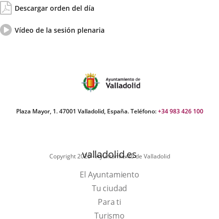
de
del
Descargar orden del día
la
día
Sesión
Vídeo
Enlace
Vídeo de la sesión plenaria
del
a
pleno
una
aplicación
externa.
Plaza Mayor, 1. 47001 Valladolid, España. Teléfono:
+34 983 426 100
valladolid.es
Copyright 2025 - Ayuntamiento de Valladolid
El Ayuntamiento
Tu ciudad
Para ti
Este
Turismo