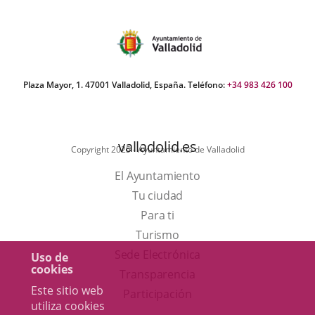
del
Pleno
Plaza Mayor, 1. 47001 Valladolid, España. Teléfono:
+34 983 426 100
valladolid.es
Copyright 2025 - Ayuntamiento de Valladolid
El Ayuntamiento
Tu ciudad
Para ti
Este
Turismo
enlace
Enlace
Sede Electrónica
Uso de
cookies
se
a
Transparencia
Este sitio web
abrirá
una
Participación
utiliza cookies
en
aplicación