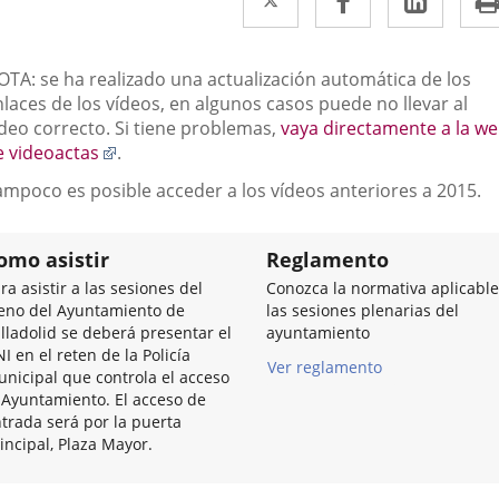
a
a
a
una
una
una
escripción
OTA: se ha realizado una actualización automática de los
aplicación
aplicación
aplic
laces de los vídeos, en algunos casos puede no llevar al
ídeo correcto. Si tiene problemas,
vaya directamente a la w
externa.
externa.
exter
Enlace
e videoactas
.
a
ampoco es posible acceder a los vídeos anteriores a 2015.
una
aplicación
externa.
omo asistir
Reglamento
ra asistir a las sesiones del
Conozca la normativa aplicable
eno del Ayuntamiento de
las sesiones plenarias del
lladolid se deberá presentar el
ayuntamiento
I en el reten de la Policía
Ver reglamento
nicipal que controla el acceso
 Ayuntamiento. El acceso de
trada será por la puerta
incipal, Plaza Mayor.