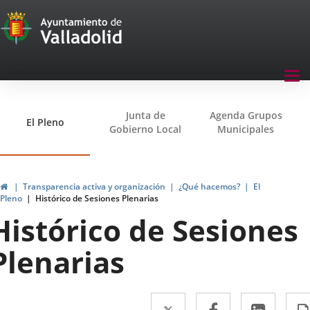
Transparencia
Saltar al contenido
Menu
Tog
navegación
nav
Transparencia
Junta de
Agenda Grupos
El Pleno
Gobierno Local
Municipales
Inicio
Transparencia activa y organización
¿Qué hacemos?
El
Pleno
Histórico de Sesiones Plenarias
Histórico de Sesiones
Plenarias
Twitter
Enlace
Facebook
Enlace
Linke
Enlac