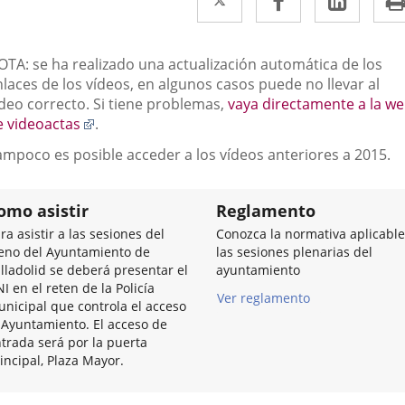
a
a
a
una
una
una
escripción
OTA: se ha realizado una actualización automática de los
aplicación
aplicación
aplic
laces de los vídeos, en algunos casos puede no llevar al
ídeo correcto. Si tiene problemas,
vaya directamente a la w
externa.
externa.
exter
Enlace
e videoactas
.
a
ampoco es posible acceder a los vídeos anteriores a 2015.
una
aplicación
externa.
omo asistir
Reglamento
ra asistir a las sesiones del
Conozca la normativa aplicable
eno del Ayuntamiento de
las sesiones plenarias del
lladolid se deberá presentar el
ayuntamiento
I en el reten de la Policía
Ver reglamento
nicipal que controla el acceso
 Ayuntamiento. El acceso de
trada será por la puerta
incipal, Plaza Mayor.